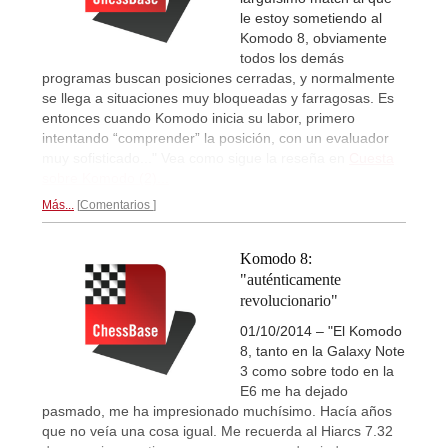
le estoy sometiendo al
Komodo 8, obviamente
todos los demás
programas buscan posiciones cerradas, y normalmente
se llega a situaciones muy bloqueadas y farragosas. Es
entonces cuando Komodo inicia su labor, primero
intentando “comprender” la posición, con un evaluador
muy sofisticado..." Vea como sigue la reseña en
Cuesta
sobre Komodo (2)...
Más...
Comentarios
Komodo 8:
"auténticamente
revolucionario"
01/10/2014 – "El Komodo
8, tanto en la Galaxy Note
3 como sobre todo en la
E6 me ha dejado
pasmado, me ha impresionado muchísimo. Hacía años
que no veía una cosa igual. Me recuerda al Hiarcs 7.32