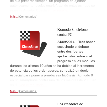
de sus primeros tiempos, un programa de ajedrez
auténticamente revolucionario", así de entusiasmado se
muestra Amador Cuesta
en su reseña...
Más...
Comentarios
Komodo 8: teléfono
contra PC
24/09/2014 – Tras haber
escuchado el debate
entre dos fuertes
ajedrecistas sobre si el
progreso en los módulos
durante los últimos 10 años se ha debido al incremento
de potencia de los ordenadores, se realizó un duelo
especial para poner a prueba esa hipótesis: Komodo 8
en un
smartphone
contra uno de los mejores de 2006 en
un i7.
Vea el resultado...
Más...
Comentarios
Los creadores de