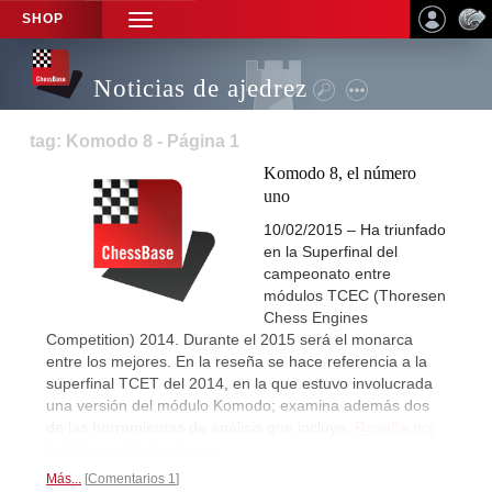
SHOP
TOGGLE
NAVIGATION
Noticias de ajedrez
tag: Komodo 8 - Página 1
Komodo 8, el número
uno
10/02/2015 – Ha triunfado
en la Superfinal del
campeonato entre
módulos TCEC (Thoresen
Chess Engines
Competition) 2014. Durante el 2015 será el monarca
entre los mejores. En la reseña se hace referencia a la
superfinal TCET del 2014, en la que estuvo involucrada
una versión del módulo Komodo; examina además dos
de las herramientas de análisis que incluye.
Reseña por
Adolfo Luis Marín Abreu...
Más...
Comentarios 1