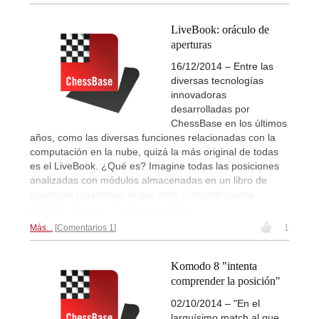
LiveBook: oráculo de
aperturas
16/12/2014 – Entre las
diversas tecnologías
innovadoras
desarrolladas por
ChessBase en los últimos
años, como las diversas funciones relacionadas con la
computación en la nube, quizá la más original de todas
es el LiveBook. ¿Qué es? Imagine todas las posiciones
analizadas con módulos almacenadas en un libro de
aperturas gigantesco al que todo el mundo puede
acceder.
El tesoro de las novedades...
Más...
Comentarios 1
1
Komodo 8 "intenta
comprender la posición"
02/10/2014 – "En el
larguísimo match al que