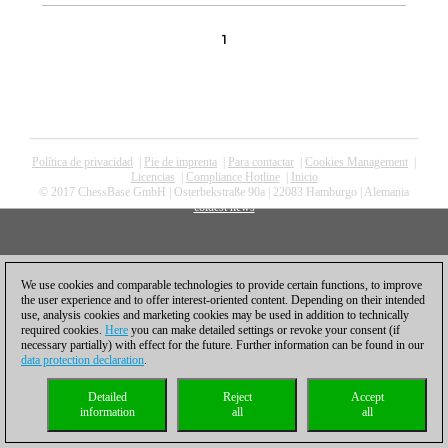
1
Política de privacidad
|
Pie de imprenta
|
Para contactar
|
Cookies Management
|
Licencias
|
Compliance Hotline
|
Inicio
© 2017 ChessBase GmbH | Osterbekstraße 90a | 22083 Hamburgo | Alemania
coldest news
We use cookies and comparable technologies to provide certain functions, to improve
the user experience and to offer interest-oriented content. Depending on their intended
use, analysis cookies and marketing cookies may be used in addition to technically
required cookies.
Here
you can make detailed settings or revoke your consent (if
necessary partially) with effect for the future. Further information can be found in our
data protection declaration
.
Detailed
Reject
Accept
information
all
all