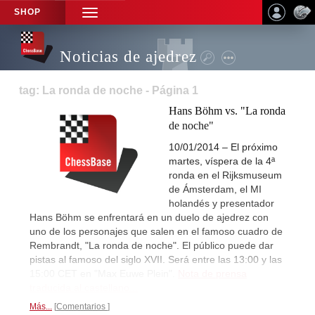
SHOP
TOGGLE
NAVIGATION
Noticias de ajedrez
tag: La ronda de noche - Página 1
Hans Böhm vs. "La ronda
de noche"
10/01/2014 – El próximo
martes, víspera de la 4ª
ronda en el Rijksmuseum
de Ámsterdam, el MI
holandés y presentador
Hans Böhm se enfrentará en un duelo de ajedrez con
uno de los personajes que salen en el famoso cuadro de
Rembrandt, "La ronda de noche". El público puede dar
pistas al famoso del siglo XVII. Será entre las 13:00 y las
15:00 CET en "Max Euwe Plein".
Nota de prensa
traducida al castellano...
Más...
Comentarios