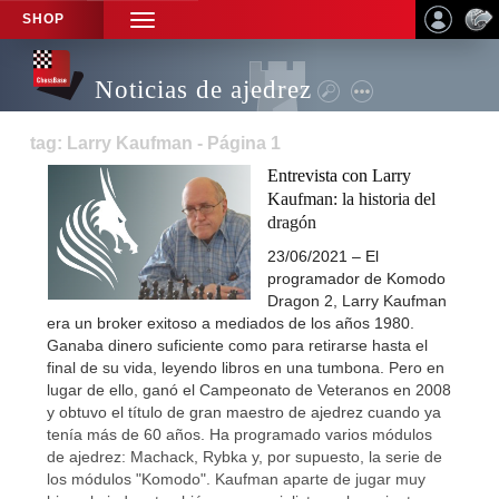
SHOP
TOGGLE
NAVIGATION
Noticias de ajedrez
tag: Larry Kaufman - Página 1
Entrevista con Larry
Kaufman: la historia del
dragón
23/06/2021 – El
programador de Komodo
Dragon 2, Larry Kaufman
era un broker exitoso a mediados de los años 1980.
Ganaba dinero suficiente como para retirarse hasta el
final de su vida, leyendo libros en una tumbona. Pero en
lugar de ello, ganó el Campeonato de Veteranos en 2008
y obtuvo el título de gran maestro de ajedrez cuando ya
tenía más de 60 años. Ha programado varios módulos
de ajedrez: Machack, Rybka y, por supuesto, la serie de
los módulos "Komodo". Kaufman aparte de jugar muy