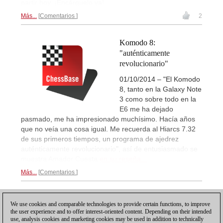
partir hoy. ¡Encárguelo ya!
Más...
Comentarios
2
Komodo 8:
"auténticamente
revolucionario"
01/10/2014 – "El Komodo
8, tanto en la Galaxy Note
3 como sobre todo en la
E6 me ha dejado
pasmado, me ha impresionado muchísimo. Hacía años
que no veía una cosa igual. Me recuerda al Hiarcs 7.32
de sus primeros tiempos, un programa de ajedrez
auténticamente revolucionario", así de entusiasmado se
muestra Amador Cuesta
en su reseña...
Más...
Comentarios
1
We use cookies and comparable technologies to provide certain functions, to improve
the user experience and to offer interest-oriented content. Depending on their intended
use, analysis cookies and marketing cookies may be used in addition to technically