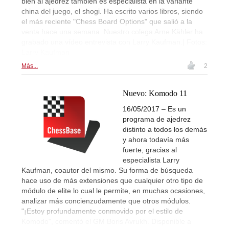
bien al ajedrez también es especialista en la variante
china del juego, el shogi. Ha escrito varios libros, siendo
el más reciente "Chess Board Options" que salió a la
venta hace una semana. Nuestro colega Arne Kähler ha
grabado una vídeo entrevista con Larry Kaufman.| Fotos:
Larry Kaufman
Más...
2
Nuevo: Komodo 11
16/05/2017 – Es un
programa de ajedrez
distinto a todos los demás
y ahora todavía más
fuerte, gracias al
especialista Larry
Kaufman, coautor del mismo. Su forma de búsqueda
hace uso de más extensiones que cualquier otro tipo de
módulo de elite lo cual le permite, en muchas ocasiones,
analizar más concienzudamente que otros módulos.
"¡Estoy profundamente conmovido por el estilo de
Komodo", comentó el GM Boris Avrukh. Disponible a