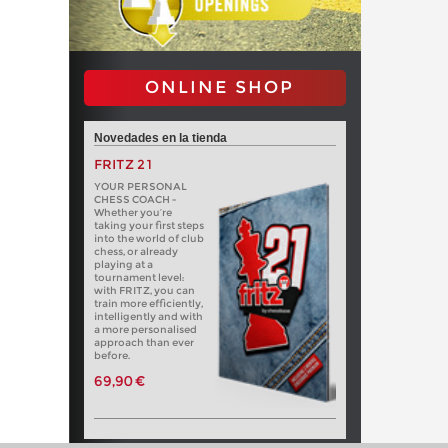
ONLINE SHOP
Novedades en la tienda
FRITZ 21
YOUR PERSONAL
CHESS COACH -
Whether you’re
taking your first steps
into the world of club
chess, or already
playing at a
tournament level:
with FRITZ, you can
train more efficiently,
intelligently and with
a more personalised
approach than ever
before.
69,90 €