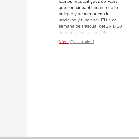
barrios más antiguos de París
que combineael encanto de lo
antiguo y acogedor con lo
moderno y funcional. El fin de
semana de Pascua, del 26 al 28
de marzo, se celebró allí un
festival de ajedrez en el
Más...
Comentarios
pintoresco ayuntamiento del
cuarto distrito de París.
Participaron 400 jugadores.
Reportaje gráfico...