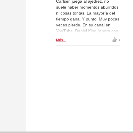
Carlsen juega al ajedrez, no
suele haber momentos aburridos,
ni cosas tontas. La mayoría del
tiempo gana. Y punto. Muy pocas
veces pierde. En su canal en
YouTube, Daniel King (ahora con
barba, pero es él), presenta dos
Más...
3
partidas extraordinarias,
disputadas entre Ian
Nepomniachtchi y Magnus
Carlsen, en la final del torneo
Legends of Chess.