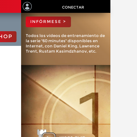
ChessBase?
CONECTAR
INFÓRMESE >
Todos los vídeos de entrenamiento de
HOP
la serie "60 minutes" disponibles en
Internet, con Daniel King, Lawrence
Trent, Rustam Kasimdzhanov, etc.