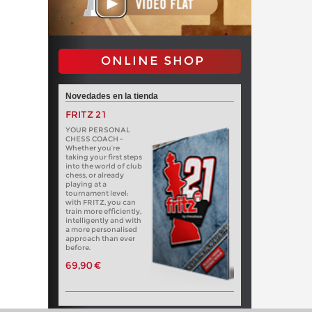
ONLINE SHOP
Novedades en la tienda
FRITZ 21
YOUR PERSONAL
CHESS COACH -
Whether you’re
taking your first steps
into the world of club
chess, or already
playing at a
tournament level:
with FRITZ, you can
train more efficiently,
intelligently and with
a more personalised
approach than ever
before.
69,90 €