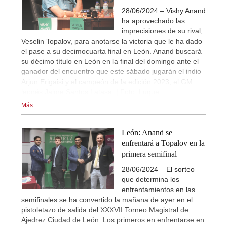
28/06/2024 – Vishy Anand
ha aprovechado las
imprecisiones de su rival,
Veselin Topalov, para anotarse la victoria que le ha dado
el pase a su decimocuarta final en León. Anand buscará
su décimo título en León en la final del domingo ante el
ganador del encuentro que este sábado jugarán el indio
Arjun Erigaisi y el campeón de la edición 2023, el GM
leonés Jaime Santos Latasa. | Foto: Luque
Más...
León: Anand se
enfrentará a Topalov en la
primera semifinal
28/06/2024 – El sorteo
que determina los
enfrentamientos en las
semifinales se ha convertido la mañana de ayer en el
pistoletazo de salida del XXXVII Torneo Magistral de
Ajedrez Ciudad de León. Los primeros en enfrentarse en