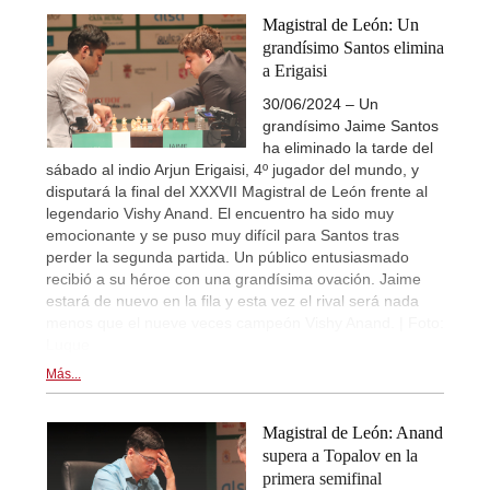
Magistral de León: Un
grandísimo Santos elimina
a Erigaisi
30/06/2024 – Un
grandísimo Jaime Santos
ha eliminado la tarde del
sábado al indio Arjun Erigaisi, 4º jugador del mundo, y
disputará la final del XXXVII Magistral de León frente al
legendario Vishy Anand. El encuentro ha sido muy
emocionante y se puso muy difícil para Santos tras
perder la segunda partida. Un público entusiasmado
recibió a su héroe con una grandísima ovación. Jaime
estará de nuevo en la fila y esta vez el rival será nada
menos que el nueve veces campeón Vishy Anand. | Foto:
Luque
Más...
Magistral de León: Anand
supera a Topalov en la
primera semifinal