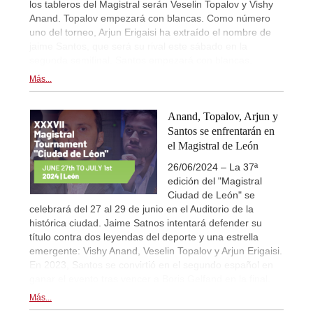
los tableros del Magistral serán Veselin Topalov y Vishy
Anand. Topalov empezará con blancas. Como número
uno del torneo, Arjun Erigaisi ha extraído el nombre de
jaime Santos, que será su rival este sábado en la
segunda semifinal. Santos empezará con blancas.
Más...
Anand, Topalov, Arjun y
Santos se enfrentarán en
el Magistral de León
26/06/2024 – La 37ª
edición del "Magistral
Ciudad de León" se
celebrará del 27 al 29 de junio en el Auditorio de la
histórica ciudad. Jaime Satnos intentará defender su
título contra dos leyendas del deporte y una estrella
emergente: Vishy Anand, Veselin Topalov y Arjun Erigaisi.
En 2023, Santos se convirtió en el segundo español en
ganar el evento tras vencer a Boris Gelfand en la final.
Más...