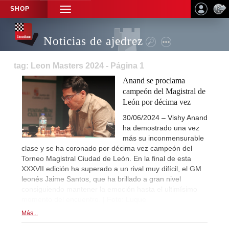
SHOP
TOGGLE
NAVIGATION
Noticias de ajedrez
tag: Leon Masters 2024 - Página 1
Anand se proclama
campeón del Magistral de
León por décima vez
30/06/2024 – Vishy Anand
ha demostrado una vez
más su inconmensurable
clase y se ha coronado por décima vez campeón del
Torneo Magistral Ciudad de León. En la final de esta
XXXVII edición ha superado a un rival muy difícil, el GM
leonés Jaime Santos, que ha brillado a gran nivel
consiguiendo mantener la emoción hasta el ultimísimo
momento del encuentro. | Foto: Luque
Más...