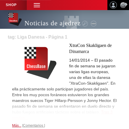
SHOP
TOGGLE
NAVIGATION
Noticias de ajedrez
tag: Liga Danesa - Página 1
XtraCon Skakligaen de
Dinamarca
14/01/2014 – El pasado
fin de semana se jugaron
varias ligas europeas,
una de ellas la danesa
"XtraCon-Skakligaen". En
ella prácticamente solo participan jugadores del país.
Entre los muy pocos foráneos estuvieron los grandes
maestros suecos Tiger Hillarp-Persson y Jonny Hector. El
pasado fin de semana se enfrentaron en duelo directo y
hubo fuegos artificiales tácticos sobre el tablero.
Tras 3
rondas...
Más...
Comentarios