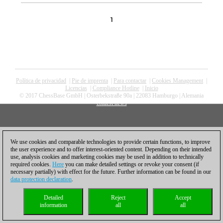
1
Política de privacidad
|
Pie de imprenta
|
Para contactar
|
Cookies Management
|
Licencias
|
Compliance Hotline
|
Inicio
© 2017 ChessBase GmbH | Osterbekstraße 90a | 22083 Hamburgo | Alemania
coldest news
We use cookies and comparable technologies to provide certain functions, to improve
the user experience and to offer interest-oriented content. Depending on their intended
use, analysis cookies and marketing cookies may be used in addition to technically
required cookies.
Here
you can make detailed settings or revoke your consent (if
necessary partially) with effect for the future. Further information can be found in our
data protection declaration
.
Detailed
Reject
Accept
information
all
all