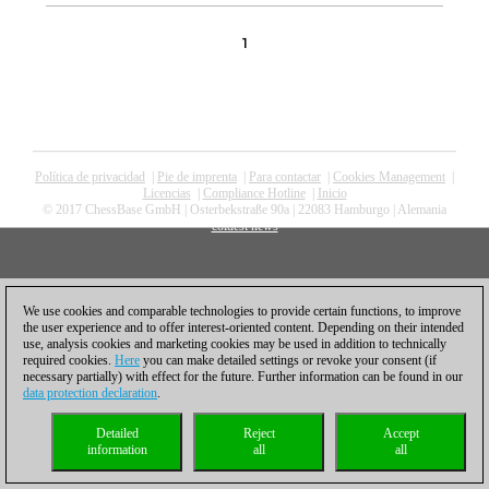
1
Política de privacidad
|
Pie de imprenta
|
Para contactar
|
Cookies Management
|
Licencias
|
Compliance Hotline
|
Inicio
© 2017 ChessBase GmbH | Osterbekstraße 90a | 22083 Hamburgo | Alemania
coldest news
We use cookies and comparable technologies to provide certain functions, to improve
the user experience and to offer interest-oriented content. Depending on their intended
use, analysis cookies and marketing cookies may be used in addition to technically
required cookies.
Here
you can make detailed settings or revoke your consent (if
necessary partially) with effect for the future. Further information can be found in our
data protection declaration
.
Detailed
Reject
Accept
information
all
all