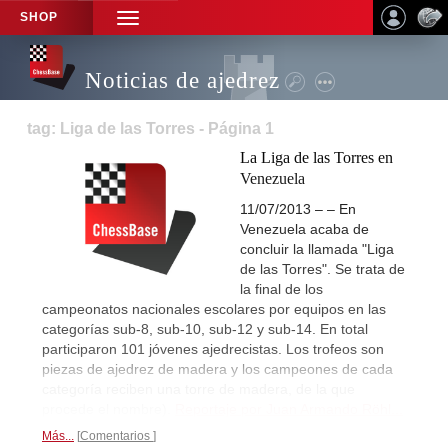
SHOP
TOGGLE
NAVIGATION
Noticias de ajedrez
tag: Liga de las Torres - Página 1
La Liga de las Torres en
Venezuela
11/07/2013 – – En
Venezuela acaba de
concluir la llamada "Liga
de las Torres". Se trata de
la final de los
campeonatos nacionales escolares por equipos en las
categorías sub-8, sub-10, sub-12 y sub-14. En total
participaron 101 jóvenes ajedrecistas. Los trofeos son
piezas de ajedrez de madera y los campeones de cada
categoría reciben una torre de madera, de la que
procede el nombre).
Reportaje por Juan Armando Röhl...
Más...
Comentarios