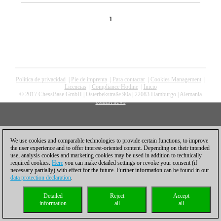
1
Política de privacidad
|
Pie de imprenta
|
Para contactar
|
Cookies Management
|
Licencias
|
Compliance Hotline
|
Inicio
© 2017 ChessBase GmbH | Osterbekstraße 90a | 22083 Hamburgo | Alemania
coldest news
We use cookies and comparable technologies to provide certain functions, to improve
the user experience and to offer interest-oriented content. Depending on their intended
use, analysis cookies and marketing cookies may be used in addition to technically
required cookies.
Here
you can make detailed settings or revoke your consent (if
necessary partially) with effect for the future. Further information can be found in our
data protection declaration
.
Detailed
Reject
Accept
information
all
all