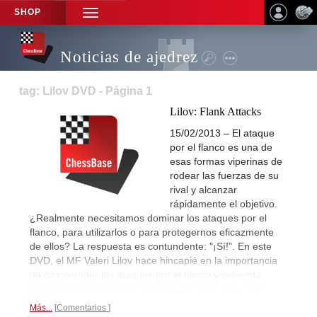
SHOP
TOGGLE
NAVIGATION
Noticias de ajedrez
tag: Lilov DVD - Página 1
Lilov: Flank Attacks
15/02/2013 – El ataque
por el flanco es una de
esas formas viperinas de
rodear las fuerzas de su
rival y alcanzar
rápidamente el objetivo.
¿Realmente necesitamos dominar los ataques por el
flanco, para utilizarlos o para protegernos eficazmente
de ellos? La respuesta es contundente: "¡Sí!". En este
DVD, el MF Valeri Lilov hace hincapié en la importancia
de comprender los ataques por el flanco y presenta
diversos conceptos.
Más detalles y muestra de vídeo...
Más...
Comentarios