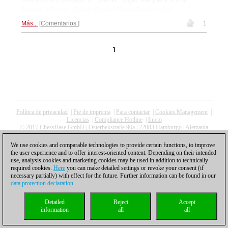
Anand. | Fotos: Sagar Shah (ChessBase India)
Más...
Comentarios
1
1
Política de privacidad
|
Pie de imprenta
|
Para contactar
|
Cookies Management
|
Licencias
|
Compliance Hotline
|
Inicio
© 2017 ChessBase GmbH | Osterbekstraße 90a | 22083 Hamburgo | Alemania
coldest news
We use cookies and comparable technologies to provide certain functions, to improve
the user experience and to offer interest-oriented content. Depending on their intended
use, analysis cookies and marketing cookies may be used in addition to technically
required cookies.
Here
you can make detailed settings or revoke your consent (if
necessary partially) with effect for the future. Further information can be found in our
data protection declaration
.
Detailed
Reject
Accept
information
all
all