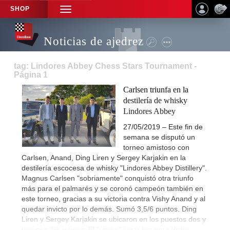
SHOP
TOGGLE
NAVIGATION
Noticias de ajedrez
tag: Lindores Abbey Chess Stars Tournament -
Página 1
Carlsen triunfa en la
destilería de whisky
Lindores Abbey
27/05/2019 – Este fin de
semana se disputó un
torneo amistoso con
Carlsen, Anand, Ding Liren y Sergey Karjakin en la
destilería escocesa de whisky "Lindores Abbey Distillery".
Magnus Carlsen "sobriamente" conquistó otra triunfo
más para el palmarés y se coronó campeón también en
este torneo, gracias a su victoria contra Vishy Anand y al
quedar invicto por lo demás. Sumó 3,5/6 puntos. Ding
Liren y Sergey Karjakin se ubicaron en los puestos dos y
tres con 3/6 puntos. El "último" lugar fue para Vishy