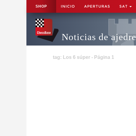
INICIO
APERTURAS
SAT
SHOP
Noticias de ajedr
tag: Los 6 súper - Página 1