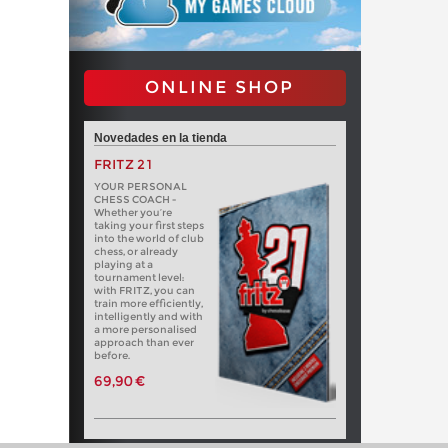
ONLINE SHOP
Novedades en la tienda
FRITZ 21
YOUR PERSONAL
CHESS COACH -
Whether you’re
taking your first steps
into the world of club
chess, or already
playing at a
tournament level:
with FRITZ, you can
train more efficiently,
intelligently and with
a more personalised
approach than ever
before.
69,90 €