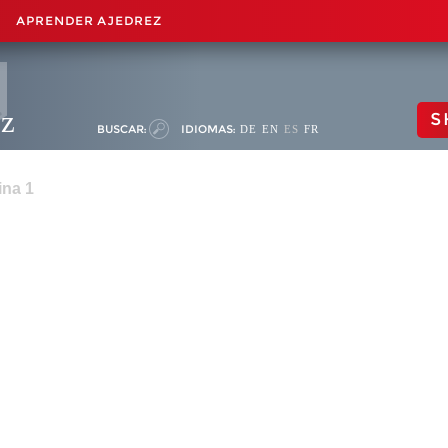
APRENDER AJEDREZ
ez
S
BUSCAR:
IDIOMAS:
DE
EN
ES
FR
ina 1