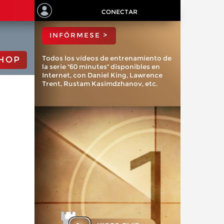
ChessBase?
CONECTAR
INFÓRMESE >
Todos los vídeos de entrenamiento de
HOP
la serie "60 minutes" disponibles en
Internet, con Daniel King, Lawrence
Trent, Rustam Kasimdzhanov, etc.