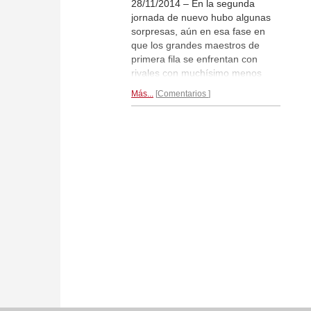
28/11/2014 – En la segunda
jornada de nuevo hubo algunas
sorpresas, aún en esa fase en
que los grandes maestros de
primera fila se enfrentan con
rivales con muchísimo menos
Elo. Vladimir Kramnik (2760) de
Más...
Comentarios
nuevo tuvo que ceder medio
punto, esta vez ante M. Sundar
Shyam (Elo 2484) No obstante,
todavía 14 jugadores de los 154
participantes tienen el marcador
perfecto.
Crónica...