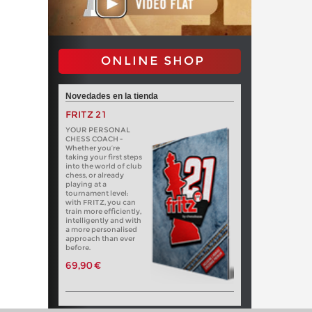
ONLINE SHOP
Novedades en la tienda
FRITZ 21
YOUR PERSONAL
CHESS COACH -
Whether you’re
taking your first steps
into the world of club
chess, or already
playing at a
tournament level:
with FRITZ, you can
train more efficiently,
intelligently and with
a more personalised
approach than ever
before.
69,90 €