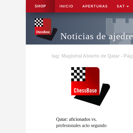
INICIO
APERTURAS
SAT
SHOP
Noticias de ajedr
tag: Magistral Abierto de Qatar - Pág
Qatar: aficionados vs.
profesionales acto segundo