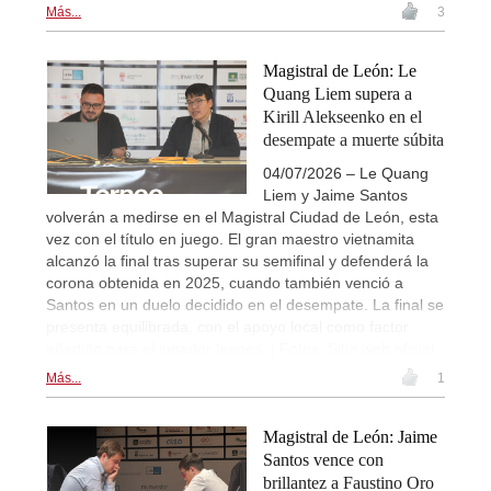
Más...
3
Magistral de León: Le
Quang Liem supera a
Kirill Alekseenko en el
desempate a muerte súbita
04/07/2026 – Le Quang
Liem y Jaime Santos
volverán a medirse en el Magistral Ciudad de León, esta
vez con el título en juego. El gran maestro vietnamita
alcanzó la final tras superar su semifinal y defenderá la
corona obtenida en 2025, cuando también venció a
Santos en un duelo decidido en el desempate. La final se
presenta equilibrada, con el apoyo local como factor
añadido para el jugador leonés. | Fotos: Sitio web oficial
Más...
1
Magistral de León: Jaime
Santos vence con
brillantez a Faustino Oro