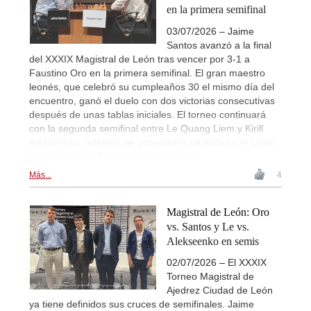
en la primera semifinal
03/07/2026 – Jaime
Santos avanzó a la final
del XXXIX Magistral de León tras vencer por 3-1 a
Faustino Oro en la primera semifinal. El gran maestro
leonés, que celebró su cumpleaños 30 el mismo día del
encuentro, ganó el duelo con dos victorias consecutivas
después de unas tablas iniciales. El torneo continuará
con la segunda semifinal entre Le Quang Liem y Kirill
Alekseenko, además de actividades paralelas y el Open
Internacional. | Fotos: Sitio web oficial
Más...
4
Magistral de León: Oro
vs. Santos y Le vs.
Alekseenko en semis
02/07/2026 – El XXXIX
Torneo Magistral de
Ajedrez Ciudad de León
ya tiene definidos sus cruces de semifinales. Jaime