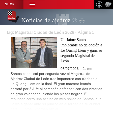
SHOP
TOGGLE
NAVIGATION
Noticias de ajedrez
tag: Magistral Ciudad de León 2026 - Página 1
Un Jaime Santos
implacable no da opción a
Le Quang Liem y gana su
segundo Magistral de
León
05/07/2026 – Jaime
Santos conquistó por segunda vez el Magistral de
Ajedrez Ciudad de León tras imponerse con claridad a
Le Quang Liem en la final. El gran maestro leonés
derrotó por 3½-½ al campeón defensor, con dos victorias
de gran valor conduciendo las piezas negras. El
resultado cerró una actuación muy sólida de Santos, que
volvió a ganar ante su público en el torneo de su ciudad
natal. | Fotos: Sitio web oficial