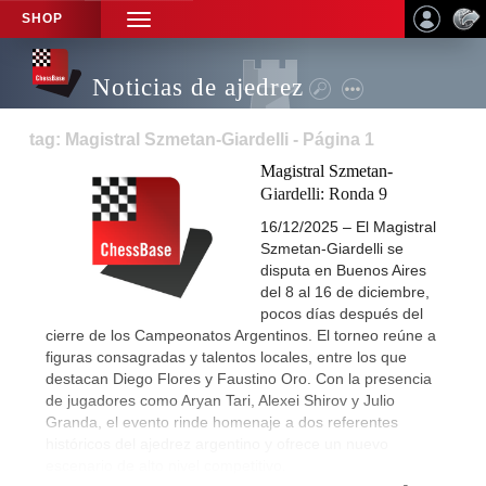
SHOP
TOGGLE
NAVIGATION
Noticias de ajedrez
tag: Magistral Szmetan-Giardelli - Página 1
Magistral Szmetan-
Giardelli: Ronda 9
16/12/2025 – El Magistral
Szmetan-Giardelli se
disputa en Buenos Aires
del 8 al 16 de diciembre,
pocos días después del
cierre de los Campeonatos Argentinos. El torneo reúne a
figuras consagradas y talentos locales, entre los que
destacan Diego Flores y Faustino Oro. Con la presencia
de jugadores como Aryan Tari, Alexei Shirov y Julio
Granda, el evento rinde homenaje a dos referentes
históricos del ajedrez argentino y ofrece un nuevo
escenario de alto nivel competitivo.