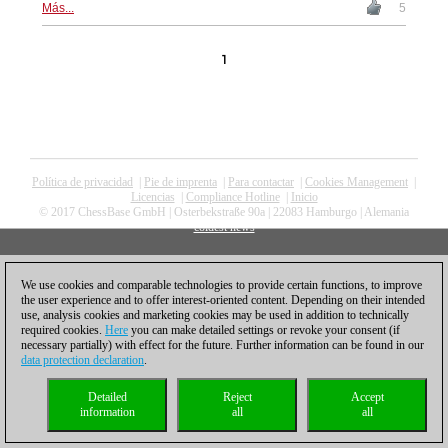
Más...
5
1
Política de privacidad
|
Pie de imprenta
|
Para contactar
|
Cookies Management
|
Licencias
|
Compliance Hotline
|
Inicio
© 2017 ChessBase GmbH | Osterbekstraße 90a | 22083 Hamburgo | Alemania
coldest news
We use cookies and comparable technologies to provide certain functions, to improve
the user experience and to offer interest-oriented content. Depending on their intended
use, analysis cookies and marketing cookies may be used in addition to technically
required cookies.
Here
you can make detailed settings or revoke your consent (if
necessary partially) with effect for the future. Further information can be found in our
data protection declaration
.
Detailed
Reject
Accept
information
all
all