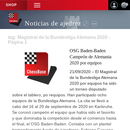
SHOP
TOGGLE
NAVIGATION
Noticias de ajedrez
tag: Magistral de la Bundesliga Alemana 2020 -
Página 1
OSG Baden-Baden
Campeón de Alemania
2020 por equipos
21/09/2020 – El Magistral
de la Bundesliga Alemana
2020 por equipos ha sido
un torneo disputado
sobre el tablero, po requipos. Han participado ocho
equipos de la Bundesliga Alemana. La cita se llevó a
cabo del 16 al 20 de septiembre de 2020 en Karlsruhe.
Se coronó campeón el equipo que había sido el favorito
y que dominaba la competición desde el comienzo hasta
el final, el OSG Baden-Baden. Contaba con un plantel
tremendamente fuerte de jugadores: Fabiano Caruana,