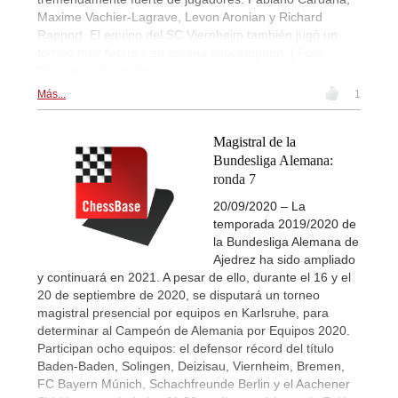
Maxime Vachier-Lagrave, Levon Aronian y Richard
Rapport. El equipo del SC Viernheim también jugó un
torneo muy fuerte y se coronó subcampeón. | Foto:
Georgious Souleidis
Más...
1
Magistral de la
Bundesliga Alemana:
ronda 7
20/09/2020 – La
temporada 2019/2020 de
la Bundesliga Alemana de
Ajedrez ha sido ampliado
y continuará en 2021. A pesar de ello, durante el 16 y el
20 de septiembre de 2020, se disputará un torneo
magistral presencial por equipos en Karlsruhe, para
determinar al Campeón de Alemania por Equipos 2020.
Participan ocho equipos: el defensor récord del título
Baden-Baden, Solingen, Deizisau, Viernheim, Bremen,
FC Bayern Múnich, Schachfreunde Berlin y el Aachener