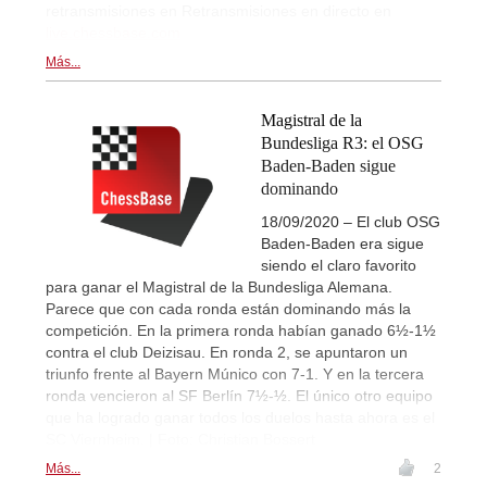
retransmisiones en Retransmisiones en directo en
live.chessbase.com
Más...
Magistral de la
Bundesliga R3: el OSG
Baden-Baden sigue
dominando
18/09/2020 – El club OSG
Baden-Baden era sigue
siendo el claro favorito
para ganar el Magistral de la Bundesliga Alemana.
Parece que con cada ronda están dominando más la
competición. En la primera ronda habían ganado 6½-1½
contra el club Deizisau. En ronda 2, se apuntaron un
triunfo frente al Bayern Múnico con 7-1. Y en la tercera
ronda vencieron al SF Berlín 7½-½. El único otro equipo
que ha logrado ganar todos los duelos hasta ahora es el
SC Viernheim. | Foto: Christian Bossert
Más...
2