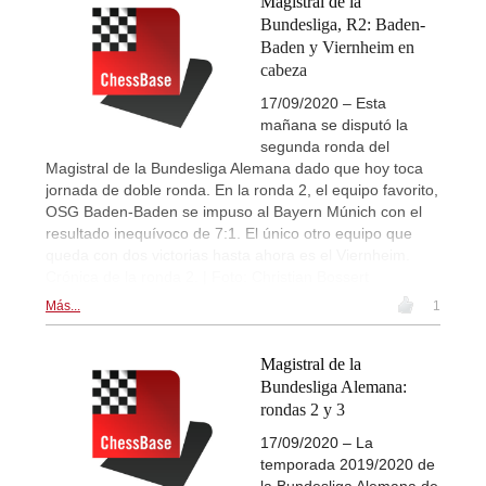
Magistral de la
Bundesliga, R2: Baden-
Baden y Viernheim en
cabeza
17/09/2020 – Esta
mañana se disputó la
segunda ronda del
Magistral de la Bundesliga Alemana dado que hoy toca
jornada de doble ronda. En la ronda 2, el equipo favorito,
OSG Baden-Baden se impuso al Bayern Múnich con el
resultado inequívoco de 7:1. El único otro equipo que
queda con dos victorias hasta ahora es el Viernheim.
Crónica de la ronda 2. | Foto: Christian Bossert
Más...
1
Magistral de la
Bundesliga Alemana:
rondas 2 y 3
17/09/2020 – La
temporada 2019/2020 de