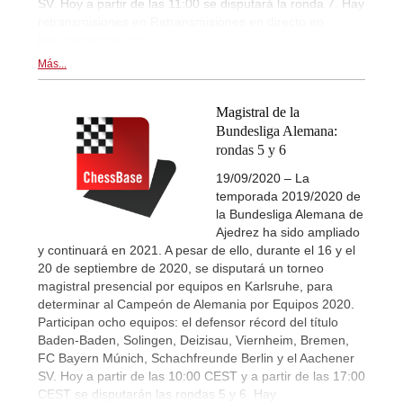
SV. Hoy a partir de las 11:00 se disputará la ronda 7. Hay
retransmisiones en Retransmisiones en directo en
live.chessbase.com
Más...
Magistral de la
Bundesliga Alemana:
rondas 5 y 6
19/09/2020 – La
temporada 2019/2020 de
la Bundesliga Alemana de
Ajedrez ha sido ampliado
y continuará en 2021. A pesar de ello, durante el 16 y el
20 de septiembre de 2020, se disputará un torneo
magistral presencial por equipos en Karlsruhe, para
determinar al Campeón de Alemania por Equipos 2020.
Participan ocho equipos: el defensor récord del título
Baden-Baden, Solingen, Deizisau, Viernheim, Bremen,
FC Bayern Múnich, Schachfreunde Berlin y el Aachener
SV. Hoy a partir de las 10:00 CEST y a partir de las 17:00
CEST se disputarán las rondas 5 y 6. Hay