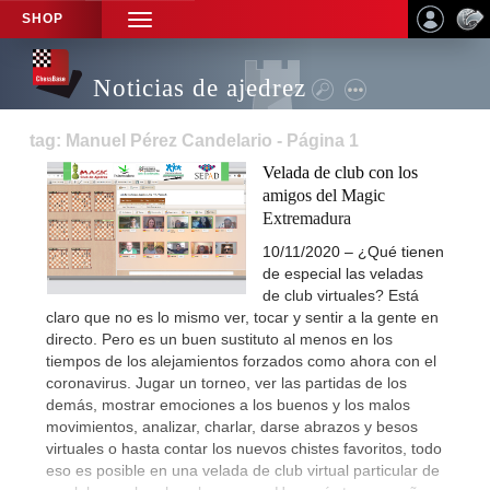
SHOP
TOGGLE
NAVIGATION
Noticias de ajedrez
tag: Manuel Pérez Candelario - Página 1
Velada de club con los
amigos del Magic
Extremadura
10/11/2020 – ¿Qué tienen
de especial las veladas
de club virtuales? Está
claro que no es lo mismo ver, tocar y sentir a la gente en
directo. Pero es un buen sustituto al menos en los
tiempos de los alejamientos forzados como ahora con el
coronavirus. Jugar un torneo, ver las partidas de los
demás, mostrar emociones a los buenos y los malos
movimientos, analizar, charlar, darse abrazos y besos
virtuales o hasta contar los nuevos chistes favoritos, todo
eso es posible en una velada de club virtual particular de