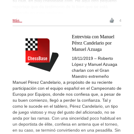
su club, en play.chessbase.com. He aquí otro pequeño
reportaje que da testimonio de lo bien que se está
pasando en esas sesiones.
Más...
4
Entrevista con Manuel
Pérez Candelario por
Manuel Azuaga
18/11/2019 – Roberto
López y Manuel Azuaga
charlan con el Gran
Maestro extremeño
Manuel Pérez Candelario, a propósito de su reciente
participación con el equipo español en el Campeonato de
Europa por Equipos, donde nos confiesa que, a pesar de
su buen comienzo, llegó a perder la confianza. Tal y
como le sucede en el tablero, Pérez Candelario, un tipo
de juego vistoso y muy del gusto del aficionado, no se
anda por las ramas. Con una sinceridad poco habitual en
un deportista de élite, confiesa en antena que el torneo,
en su caso, se terminó convirtiendo en una pesadilla. Sin