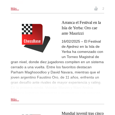
Festival
Más...
2
Arranca el Festival en la
Isla de Yerba: Oro cae
ante Maurizzi
16/02/2025 – El Festival
de Ajedrez en la Isla de
Yerba ha comenzado con
un Torneo Magistral de
gran nivel, donde diez jugadores compiten en un sistema
cerrado a una vuelta. Entre los favoritos destacan
Parham Maghsoodloo y David Navara, mientras que el
joven argentino Faustino Oro, de 11 años, enfrenta un
gran desafío ante rivales de mayor experiencia y rating.
En la primera ronda, Volodar Murzin y Marc'Andria
Maurizzi lograron imponerse y arrancaron con victorias.
Más...
Mundial juvenil tras cinco