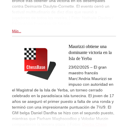
bronce tras obtener una victoria en los desempates
contra Deimante Daulyte-Cornette. El evento cerró un
festival multitudinario de diez días que reunió a
jugadores de todos los niveles. | Foto: Nathalie Daubry /
Federación Francesa de Ajedrez
Más...
Maurizzi obtiene una
dominante victoria en la
Isla de Yerba
23/02/2025 – El gran
maestro francés
Marc'Andria Maurizzi se
impuso con autoridad en
el Magistral de la Isla de Yerba, un torneo cerrado
celebrado en la paradisíaca isla tunecina. El joven de 17
años se aseguró el primer puesto a falta de una ronda y
terminó con una impresionante puntuación de 7½/9. El
GM belga Daniel Dardha se hizo con el segundo puesto,
mientras que Parham Maghsoodloo y Volodar Murzin
compartieron la tercera plaza. | Fotos:
Djerba Chess