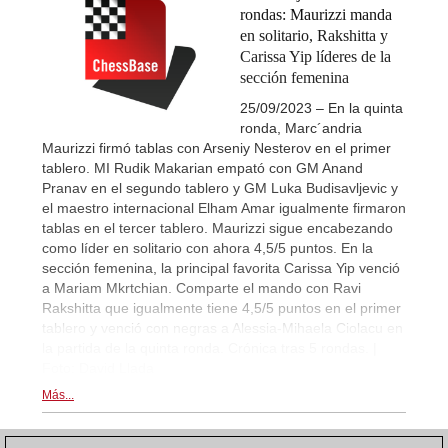
rondas: Maurizzi manda
en solitario, Rakshitta y
Carissa Yip líderes de la
sección femenina
25/09/2023 – En la quinta
ronda, Marc´andria
Maurizzi firmó tablas con Arseniy Nesterov en el primer
tablero. MI Rudik Makarian empató con GM Anand
Pranav en el segundo tablero y GM Luka Budisavljevic y
el maestro internacional Elham Amar igualmente firmaron
tablas en el tercer tablero. Maurizzi sigue encabezando
como líder en solitario con ahora 4,5/5 puntos. En la
sección femenina, la principal favorita Carissa Yip venció
a Mariam Mkrtchian. Comparte el mando con Ravi
Rakshitta que igualmente tiene 4,5/5 puntos en el primer
tablero y venció con negras a Alessia-Mihaela Ciolacu en
la partida de la quinta ronda. Crónica tras 5 rondas. |
Foto: David Llada
Más...
1