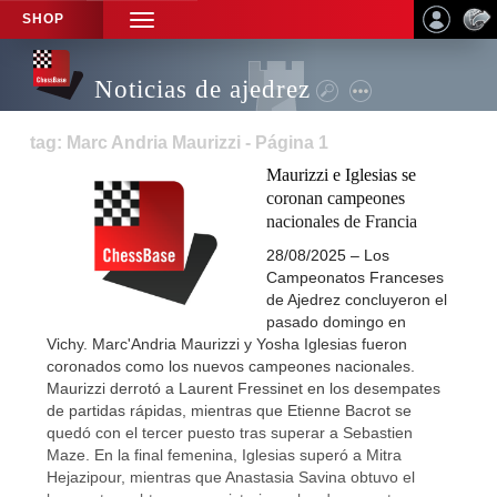
SHOP
TOGGLE
NAVIGATION
Noticias de ajedrez
tag: Marc Andria Maurizzi - Página 1
Maurizzi e Iglesias se
coronan campeones
nacionales de Francia
28/08/2025 – Los
Campeonatos Franceses
de Ajedrez concluyeron el
pasado domingo en
Vichy. Marc'Andria Maurizzi y Yosha Iglesias fueron
coronados como los nuevos campeones nacionales.
Maurizzi derrotó a Laurent Fressinet en los desempates
de partidas rápidas, mientras que Etienne Bacrot se
quedó con el tercer puesto tras superar a Sebastien
Maze. En la final femenina, Iglesias superó a Mitra
Hejazipour, mientras que Anastasia Savina obtuvo el