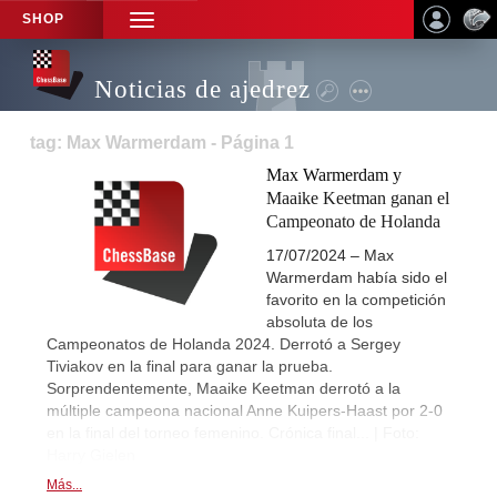
SHOP
TOGGLE
NAVIGATION
Noticias de ajedrez
tag: Max Warmerdam - Página 1
Max Warmerdam y
Maaike Keetman ganan el
Campeonato de Holanda
17/07/2024 – Max
Warmerdam había sido el
favorito en la competición
absoluta de los
Campeonatos de Holanda 2024. Derrotó a Sergey
Tiviakov en la final para ganar la prueba.
Sorprendentemente, Maaike Keetman derrotó a la
múltiple campeona nacional Anne Kuipers-Haast por 2-0
en la final del torneo femenino. Crónica final... | Foto:
Harry Gielen
Más...