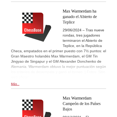
Max Warmerdam ha
ganado el Abierto de
Teplice
29/06/2024 – Tras nueve
rondas, tres jugadores
terminaron el Abierto de
Teplice, en la República
Checa, empatados en el primer puesto con 7½ puntos: el
Gran Maestro holandés Max Warmerdam, el GM Tin
Jingyao de Singapur y el GM Alexander Donchenko de
Alemania. Warmerdam obtuvo la mejor puntuación según
los criterios de desempate y ganó el torneo. | Fotos: Sitio
web oficial
Más...
Max Warmerdam
Campeón de los Países
Bajos