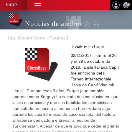
SHOP
TOGGLE
NAVIGATION
Noticias de ajedrez
tag: Maxim Gorki - Página 1
Tiviakov en Capri
02/11/2017 – Entre el 26
y el 29 de octubre de
2018, la isla italiana Capri
fue anfitriona del III
Torneo Internazionale
"Isola de Capri Vladimir
Lenin". Durante esos 3 días, Sergei (que también
aparece como Sergey) ha sacado dos conclusiones: que
la isla es preciosa y que sus habilidades ajerecísticas
han sufrido un poco o al menos se han oxidado algo
durante los casi 10 meses de ausencia total del tablero,
al haberse dedicado a entrenar al equipo de
Turkmenistán. A pesar de que le tuvo que ceder el primer