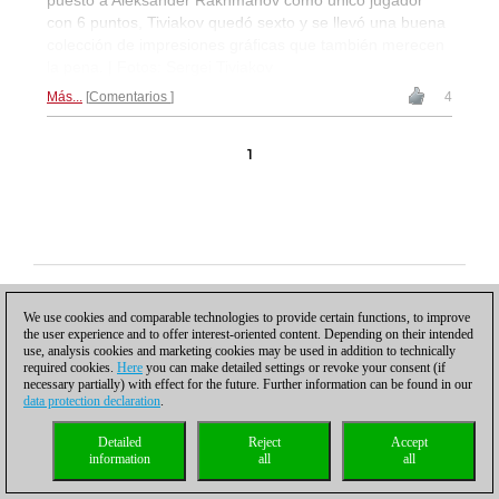
puesto a Aleksander Rakhmanov como único jugador
con 6 puntos, Tiviakov quedó sexto y se llevó una buena
colección de impresiones gráficas que también merecen
la pena. | Fotos: Sergei Tiviakov
Más...
Comentarios
4
1
Política de privacidad
|
Pie de imprenta
|
Para contactar
|
Cookies Management
|
Licencias
|
Compliance Hotline
|
Inicio
We use cookies and comparable technologies to provide certain functions, to improve
© 2017 ChessBase GmbH | Osterbekstraße 90a | 22083 Hamburgo | Alemania
the user experience and to offer interest-oriented content. Depending on their intended
coldest news
use, analysis cookies and marketing cookies may be used in addition to technically
required cookies.
Here
you can make detailed settings or revoke your consent (if
necessary partially) with effect for the future. Further information can be found in our
data protection declaration
.
Detailed
Reject
Accept
information
all
all