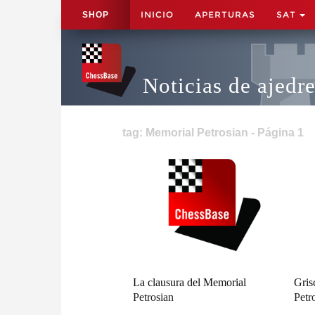
INICIO
APERTURAS
SAT
SHOP
Noticias de ajedr
tag: Memorial Petrosian - Página 1
La clausura del Memorial
Gris
Petrosian
Petr