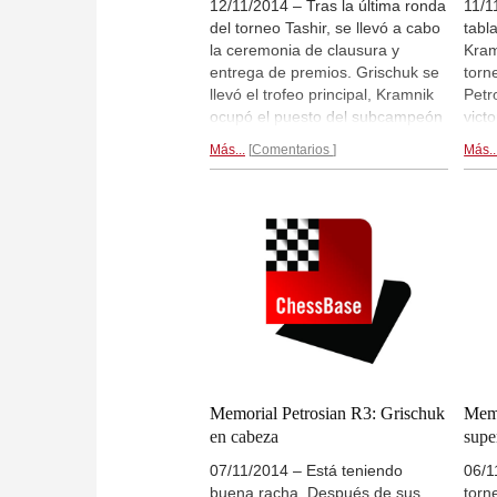
12/11/2014 – Tras la última ronda
11/1
del torneo Tashir, se llevó a cabo
tabl
la ceremonia de clausura y
Kram
entrega de premios. Grischuk se
torn
llevó el trofeo principal, Kramnik
Petr
ocupó el puesto del subcampeón
victo
y Boris Gelfand quedó tercero,
marc
Más...
Comentarios
Más..
con la misma cantidad de puntos
colo
que Aronian, pero mejor
lista
valoración de desempate.
detr
Reportaje gráfico de la clausura...
Tras
Memorial Petrosian R3: Grischuk
Memo
en cabeza
supe
07/11/2014 – Está teniendo
06/1
buena racha. Después de sus
torn