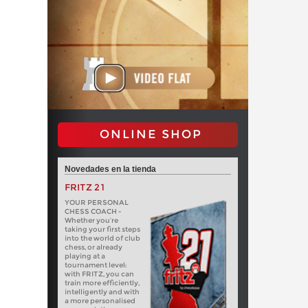
ONLINE SHOP
Novedades en la tienda
FRITZ 21
YOUR PERSONAL
CHESS COACH -
Whether you’re
taking your first steps
into the world of club
chess, or already
playing at a
tournament level:
with FRITZ, you can
train more efficiently,
intelligently and with
a more personalised