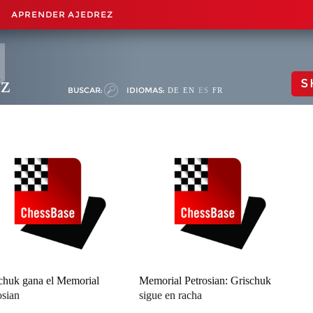
APRENDER AJEDREZ
ez
S
BUSCAR:
IDIOMAS:
DE
EN
ES
FR
chuk gana el Memorial
Memorial Petrosian: Grischuk
osian
sigue en racha