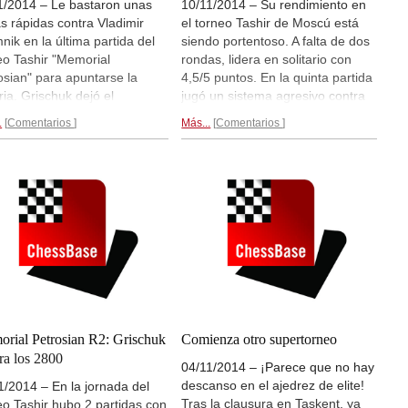
1/2014 – Le bastaron unas
10/11/2014 – Su rendimiento en
as rápidas contra Vladimir
el torneo Tashir de Moscú está
nik en la última partida del
siendo portentoso. A falta de dos
eo Tashir "Memorial
rondas, lidera en solitario con
osian" para apuntarse la
4,5/5 puntos. En la quinta partida
ria. Grischuk dejó el
jugó un sistema agresivo contra
ador final en 5,5/7 y se ha
el Gambito de Dama Ortodoxo de
.
Comentarios
Más...
Comentarios
cado en el tercer puesto de la
Peter Leko y tras una tensa
 Elo continua oficiosa, por
batalla, el ruso se apuntó otra
ás de Carlsen y Caruana.
victoria. Le bastan unas tablas en
 7 rondas...
al penúltima ronda para empatar
en el primer puesto como
mínimo.
Tras 5 rondas...
rial Petrosian R2: Grischuk
Comienza otro supertorneo
ra los 2800
04/11/2014 – ¡Parece que no hay
descanso en el ajedrez de elite!
1/2014 – En la jornada del
Tras la clausura en Taskent, ya
eo Tashir hubo 2 partidas con