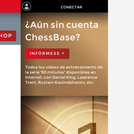
CONECTAR
¿Aún sin cuenta
ChessBase?
HOP
INFÓRMESE >
Todos los vídeos de entrenamiento de
la serie "60 minutes" disponibles en
Internet, con Daniel King, Lawrence
Trent, Rustam Kasimdzhanov, etc.