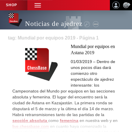
SHOP
TOGGLE
NAVIGATION
Noticias de ajedrez
tag: Mundial por equipos 2019 - Página 1
Mundial por equipos en
Astana 2019
01/03/2019 – Dentro de
unos pocos días dará
comienzo otro
espectáculo de ajedrez
interesante: los
Campeonatos del Mundo por equipos en las secciones
absoluta y femenina. El lugar del encuentro será la
ciudad de Astana en Kazajastán. La primera ronda se
disputará el 5 de marzo y la última el día 14 de marzo.
Habrá retransmisiones tanto de las partidas de la
sección absoluta
como
femenina
en nuestra web y en
live.chessbase.com
en cuanto haya comenzado la