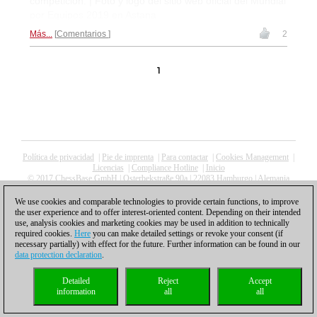
competición. | Foto y logo del sitio web oficial del Mundial
por Equipos 2019 en Astana
Más...
Comentarios
2
1
Política de privacidad
|
Pie de imprenta
|
Para contactar
|
Cookies Management
|
Licencias
|
Compliance Hotline
|
Inicio
© 2017 ChessBase GmbH | Osterbekstraße 90a | 22083 Hamburgo | Alemania
coldest news
We use cookies and comparable technologies to provide certain functions, to improve
the user experience and to offer interest-oriented content. Depending on their intended
use, analysis cookies and marketing cookies may be used in addition to technically
required cookies.
Here
you can make detailed settings or revoke your consent (if
necessary partially) with effect for the future. Further information can be found in our
data protection declaration
.
Detailed
Reject
Accept
information
all
all