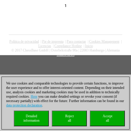
1
Política de privacidad
|
Pie de imprenta
|
Para contactar
|
Cookies Management
|
Licencias
|
Compliance Hotline
|
Inicio
© 2017 ChessBase GmbH | Osterbekstraße 90a | 22083 Hamburgo | Alemania
coldest news
We use cookies and comparable technologies to provide certain functions, to improve
the user experience and to offer interest-oriented content. Depending on their intended
use, analysis cookies and marketing cookies may be used in addition to technically
required cookies.
Here
you can make detailed settings or revoke your consent (if
necessary partially) with effect for the future. Further information can be found in our
data protection declaration
.
Detailed
Reject
Accept
information
all
all