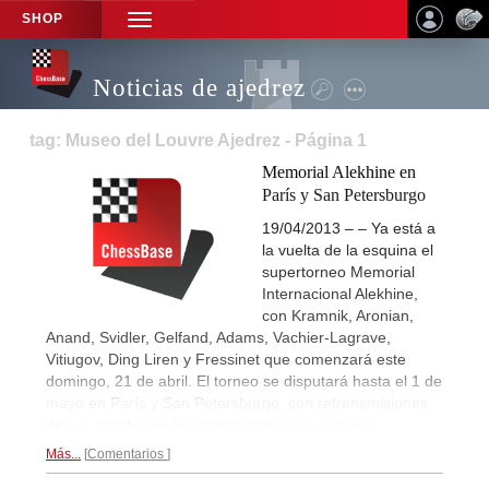
SHOP
TOGGLE
NAVIGATION
Noticias de ajedrez
tag: Museo del Louvre Ajedrez - Página 1
Memorial Alekhine en
París y San Petersburgo
19/04/2013 – – Ya está a
la vuelta de la esquina el
supertorneo Memorial
Internacional Alekhine,
con Kramnik, Aronian,
Anand, Svidler, Gelfand, Adams, Vachier-Lagrave,
Vitiugov, Ding Liren y Fressinet que comenzará este
domingo, 21 de abril. El torneo se disputará hasta el 1 de
mayo en París y San Petersburgo, con retransmisiones
de las partidas en Playchess.com.
Más detalles...
Más...
Comentarios