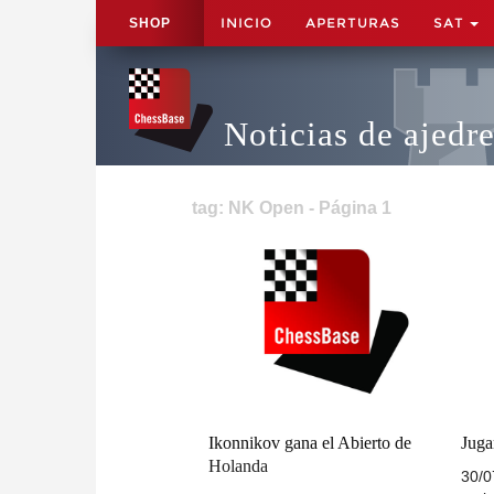
INICIO
APERTURAS
SAT
SHOP
Noticias de ajedr
tag: NK Open - Página 1
Ikonnikov gana el Abierto de
Juga
Holanda
30/0