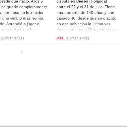
desde que nació. A los 5
disputa en Dieren (Holanda)
 se quedó completamente
entre el 22 y el 31 de julio. Tiene
o, pero eso no le impidió
una tradición de 140 años y han
ar una vida lo más normal
pasado 46, desde que se disputó
ble. Aprendió a jugar al
en esa población la última vez.
rez con 8 años y ha
Participan unos 430 jugadores en
nzado a jugar de manera
7 secciones. En el magistral,
.
Comentarios
Más...
Comentarios
seria a partir de los 15.
Erwin l'Ami es el principal favorito.
a es el capitán del quinto
Los mejores disputarán el título
po del club SNB Nijmegen.
nacional. Tras 6 rondas,
así lo ve
1
istoria de Lucas de Jong...
Alina l'Ami...