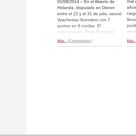
mal 
01/08/2014 – En el Abierto de
años
Holanda, disputado en Dieren
cieg
entre el 22 y el 31 de julio, venció
llev
Vyacheslav Ikonnikov con 7
posi
puntos en 9 rondas. El
ajed
subcampeón, Deep Sengupta
come
sumó la misma cantidad de
Más...
Comentarios
Más..
más 
puntos. Roeland Pruijssers fue
Ahor
tercero. El principal favorito,
equi
Erwin l'Ami terminó en un discreto
La h
décimo puesto, con 5,5/9 puntos.
Reportaje final...