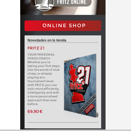
ONLINE SHOP
Novedades en la tienda
FRITZ 21
YOUR PERSONAL
CHESS COACH -
Whether you’re
taking your first steps
into the world of club
chess, or already
playing at a
tournament level:
with FRITZ, you can
train more efficiently,
intelligently and with
a more personalised
approach than ever
before.
69,90 €