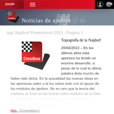
SHOP
TOGGLE
NAVIGATION
Noticias de ajedrez
tag: Najdorf Powerbook 2013 - Página 1
Topografía de la Najdorf
20/04/2013 – En los
últimos años esta
apertura ha tenido un
enorme desarrollo, a
pesar de lo cual la última
palabra dista mucho de
haber sido dicha. En la actualidad las nuevas ideas en
las aperturas salen a la luz sobre todo con el apoyo de
los módulos de ajedrez. No es raro que la teoría del
mañana se forje en las luchas entre módulos de la Sala
de Máquinas de Playchess.com. El nuevo Najdorf
Powerbook
reúne todo esto...
Más...
Comentarios