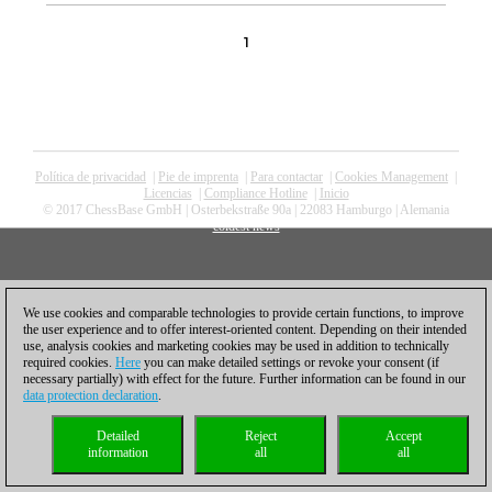
1
Política de privacidad
|
Pie de imprenta
|
Para contactar
|
Cookies Management
|
Licencias
|
Compliance Hotline
|
Inicio
© 2017 ChessBase GmbH | Osterbekstraße 90a | 22083 Hamburgo | Alemania
coldest news
We use cookies and comparable technologies to provide certain functions, to improve
the user experience and to offer interest-oriented content. Depending on their intended
use, analysis cookies and marketing cookies may be used in addition to technically
required cookies.
Here
you can make detailed settings or revoke your consent (if
necessary partially) with effect for the future. Further information can be found in our
data protection declaration
.
Detailed
Reject
Accept
information
all
all