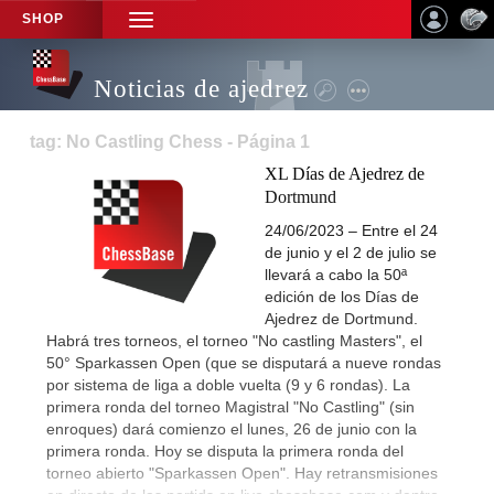
SHOP
TOGGLE
NAVIGATION
Noticias de ajedrez
tag: No Castling Chess - Página 1
XL Días de Ajedrez de
Dortmund
24/06/2023 – Entre el 24
de junio y el 2 de julio se
llevará a cabo la 50ª
edición de los Días de
Ajedrez de Dortmund.
Habrá tres torneos, el torneo "No castling Masters", el
50° Sparkassen Open (que se disputará a nueve rondas
por sistema de liga a doble vuelta (9 y 6 rondas). La
primera ronda del torneo Magistral "No Castling" (sin
enroques) dará comienzo el lunes, 26 de junio con la
primera ronda. Hoy se disputa la primera ronda del
torneo abierto "Sparkassen Open". Hay retransmisiones