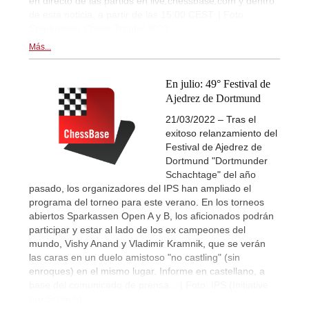
en directo de las partids en live.chessbase.com y dentro
de esta noticia, a partir de las 15:00 CEST. | Foto:
Sparkassen Chess Trophy 2023
Más...
En julio: 49° Festival de
Ajedrez de Dortmund
21/03/2022 – Tras el
exitoso relanzamiento del
Festival de Ajedrez de
Dortmund "Dortmunder
Schachtage" del año
pasado, los organizadores del IPS han ampliado el
programa del torneo para este verano. En los torneos
abiertos Sparkassen Open A y B, los aficionados podrán
participar y estar al lado de los ex campeones del
mundo, Vishy Anand y Vladimir Kramnik, que se verán
las caras en un duelo amistoso "no castling" (sin
enroques) en el mismo lugar. Informe en castellano, a
base del comunicado de prensa... | Foto: IPS (Initiative
pro Schach)