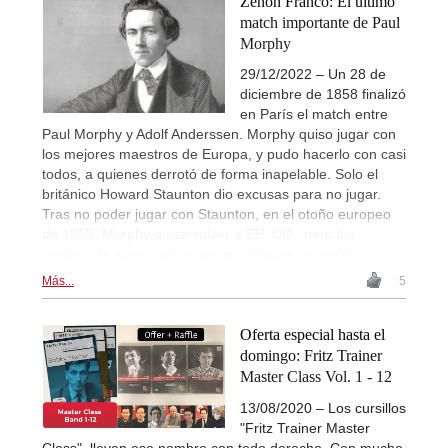
Zenón Franco: El último
match importante de Paul
Morphy
29/12/2022 – Un 28 de
diciembre de 1858 finalizó
en París el match entre
Paul Morphy y Adolf Anderssen. Morphy quiso jugar con
los mejores maestros de Europa, y pudo hacerlo con casi
todos, a quienes derrotó de forma inapelable. Solo el
británico Howard Staunton dio excusas para no jugar.
Tras no poder jugar con Staunton, en el otoño europeo
de 1858, Morphy quiso volver a EE. UU., pero los
médicos le aconsejaron que postergara su vuelta.
Más...
5
Oferta especial hasta el
domingo: Fritz Trainer
Master Class Vol. 1 - 12
13/08/2020 – Los cursillos
"Fritz Trainer Master
Class", llevan ese nombre con todo derecho. Con mucho