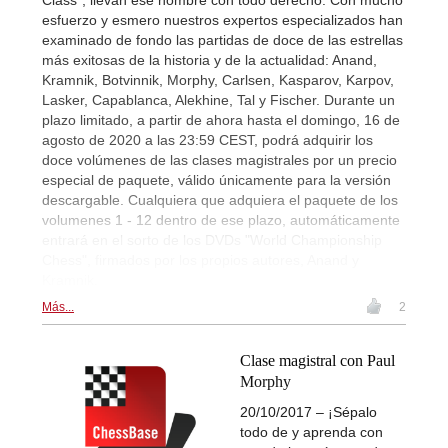
esfuerzo y esmero nuestros expertos especializados han
examinado de fondo las partidas de doce de las estrellas
más exitosas de la historia y de la actualidad: Anand,
Kramnik, Botvinnik, Morphy, Carlsen, Kasparov, Karpov,
Lasker, Capablanca, Alekhine, Tal y Fischer. Durante un
plazo limitado, a partir de ahora hasta el domingo, 16 de
agosto de 2020 a las 23:59 CEST, podrá adquirir los
doce volúmenes de las clases magistrales por un precio
especial de paquete, válido únicamente para la versión
descargable. Cualquiera que adquiera el paquete de los
volumenes 1 - 12 dentro de ese plazo, automáticamente
entrará en el sorto de los DVDs "World Championship
Chess", firmados por los propios autores, Anand y
Kramnik.
Más...
2
Clase magistral con Paul
Morphy
20/10/2017 – ¡Sépalo
todo de y aprenda con