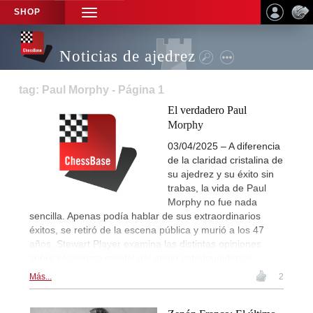
SHOP
TOGGLE
NAVIGATION
Noticias de ajedrez
tag: Paul Morphy - Página 1
El verdadero Paul
Morphy
03/04/2025 – A diferencia
de la claridad cristalina de
su ajedrez y su éxito sin
trabas, la vida de Paul
Morphy no fue nada
sencilla. Apenas podía hablar de sus extraordinarios
éxitos, se retiró de la escena pública y murió a los 47
años. Stewart Player examina las distintas opiniones
sobre el colapso mental del genio estadounidense.
Más...
2