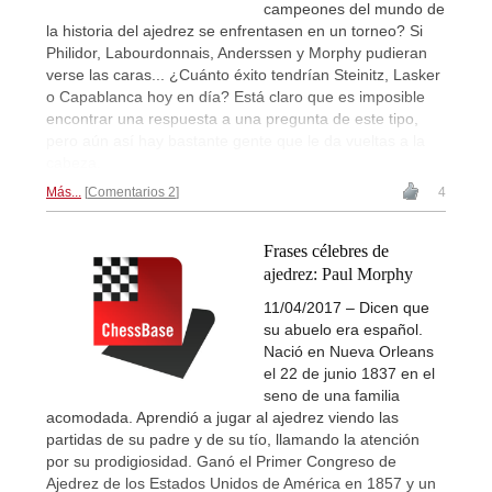
campeones del mundo de
la historia del ajedrez se enfrentasen en un torneo? Si
Philidor, Labourdonnais, Anderssen y Morphy pudieran
verse las caras... ¿Cuánto éxito tendrían Steinitz, Lasker
o Capablanca hoy en día? Está claro que es imposible
encontrar una respuesta a una pregunta de este tipo,
pero aún así hay bastante gente que le da vueltas a la
cabeza.
Más...
Comentarios 2
4
Frases célebres de
ajedrez: Paul Morphy
11/04/2017 – Dicen que
su abuelo era español.
Nació en Nueva Orleans
el 22 de junio 1837 en el
seno de una familia
acomodada. Aprendió a jugar al ajedrez viendo las
partidas de su padre y de su tío, llamando la atención
por su prodigiosidad. Ganó el Primer Congreso de
Ajedrez de los Estados Unidos de América en 1857 y un