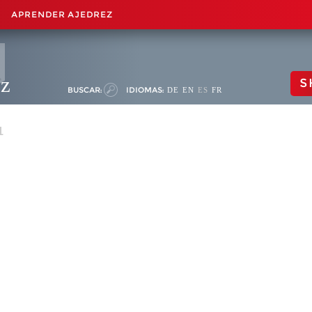
APRENDER AJEDREZ
ez
S
BUSCAR:
IDIOMAS:
DE
EN
ES
FR
1