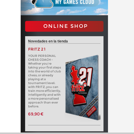
ONLINE SHOP
Novedades en la tienda
FRITZ 21
YOUR PERSONAL
CHESS COACH -
Whether you’re
taking your first steps
into the world of club
chess, or already
playing at a
tournament level:
with FRITZ, you can
train more efficiently,
intelligently and with
a more personalised
approach than ever
before.
69,90 €