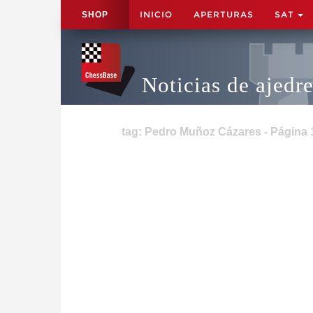
INICIO
APERTURAS
SAT
SHOP
Noticias de ajedr
tag: Pedro Muñoz Cázares - Página 