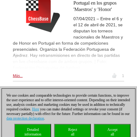
Portugal en los grupos
'Maestros' y 'Honor'
07/04/2021 – Entre el 6 y
el 12 de abril de 2021, se
disputan los torneos
nacionales de Maestros y
de Honor en Portugal en forma de competiciones
presenciales. Organiza la Federación Portuguesa de
Ajedrez. Hay retransmisiones en directo de las partidas
en live.chessbase.com de ambos grupos. | Foto:
Federación Portuguesa de Ajedrez
Más...
1
1
We use cookies and comparable technologies to provide certain functions, to improve
the user experience and to offer interest-oriented content. Depending on their intended
use, analysis cookies and marketing cookies may be used in addition to technically
required cookies.
Here
you can make detailed settings or revoke your consent (if
necessary partially) with effect for the future. Further information can be found in our
data protection declaration
.
Política de privacidad
|
Pie de imprenta
|
Para contactar
|
Cookies Management
|
Detailed
Reject
Accept
Licencias
|
Compliance Hotline
|
Inicio
information
all
all