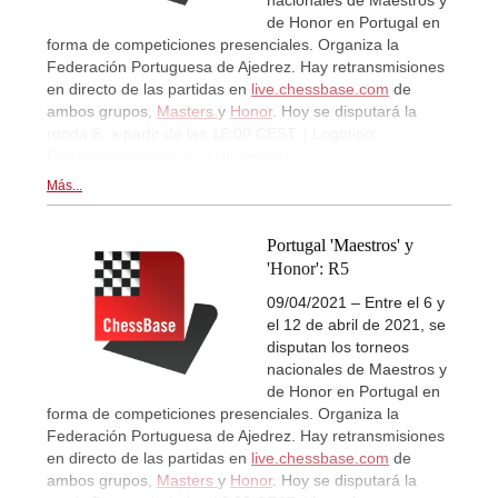
de Honor en Portugal en
forma de competiciones presenciales. Organiza la
Federación Portuguesa de Ajedrez. Hay retransmisiones
en directo de las partidas en
live.chessbase.com
de
ambos grupos,
Masters
y
Honor
. Hoy se disputará la
ronda 6, a partir de las 16:00 CEST. | Logotipo:
Federación Portuguesa de Ajedrez
Más...
Portugal 'Maestros' y
'Honor': R5
09/04/2021 – Entre el 6 y
el 12 de abril de 2021, se
disputan los torneos
nacionales de Maestros y
de Honor en Portugal en
forma de competiciones presenciales. Organiza la
Federación Portuguesa de Ajedrez. Hay retransmisiones
en directo de las partidas en
live.chessbase.com
de
ambos grupos,
Masters
y
Honor
. Hoy se disputará la