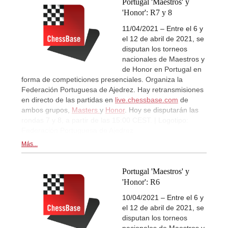
Portugal 'Maestros' y
'Honor': R7 y 8
11/04/2021 – Entre el 6 y
el 12 de abril de 2021, se
disputan los torneos
nacionales de Maestros y
de Honor en Portugal en
forma de competiciones presenciales. Organiza la
Federación Portuguesa de Ajedrez. Hay retransmisiones
en directo de las partidas en
live.chessbase.com
de
ambos grupos,
Masters
y
Honor
. Hoy se disputarán las
rondas 7 y 8, a partir de las 15:00 CEST. | Logotipo:
Federación Portuguesa de Ajedrez
Más...
Portugal 'Maestros' y
'Honor': R6
10/04/2021 – Entre el 6 y
el 12 de abril de 2021, se
disputan los torneos
nacionales de Maestros y