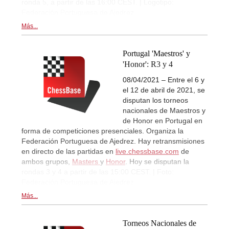
ronda 5, a partir de las 16:00 CEST. | Logotipo:
Federación Portuguesa de Ajedrez
Más...
Portugal 'Maestros' y
'Honor': R3 y 4
08/04/2021 – Entre el 6 y
el 12 de abril de 2021, se
disputan los torneos
nacionales de Maestros y
de Honor en Portugal en
forma de competiciones presenciales. Organiza la
Federación Portuguesa de Ajedrez. Hay retransmisiones
en directo de las partidas en
live.chessbase.com
de
ambos grupos,
Masters
y
Honor
. Hoy se disputan la
rondas 3 y 4 a partir de las 15:00 CEST. | Foto:
Federación Portuguesa de Ajedrez
Más...
Torneos Nacionales de