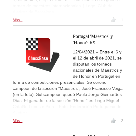
torneo de maestros internacionales. | Logo: Club de
Ajedrez de Barcelona
Más...
1
Portugal 'Maestros' y
'Honor': R9
12/04/2021 – Entre el 6 y
el 12 de abril de 2021, se
disputan los torneos
nacionales de Maestros y
de Honor en Portugal en
forma de competiciones presenciales. Se coronó
campeón de la sección "Maestros", José Francisco Veiga
(en la foto). Subcampeón quedó Paulo Jorge Guimarães
Días. El ganador de la sección "Honor" es Tiago Miguel
Catalão Lopes e Pina. | Foto: Federación Portuguesa de
Ajedrez
Más...
2