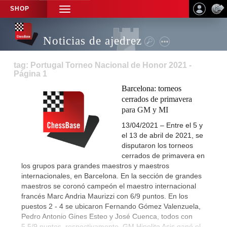
SHOP
TOGGLE
NAVIGATION
Noticias de ajedrez
tag: Portugal Torneo Nacional de Honor 2021 -
Página 1
Barcelona: torneos
cerrados de primavera
para GM y MI
13/04/2021 – Entre el 5 y
el 13 de abril de 2021, se
disputaron los torneos
cerrados de primavera en
los grupos para grandes maestros y maestros
internacionales, en Barcelona. En la sección de grandes
maestros se coronó campeón el maestro internacional
francés Marc Andria Maurizzi con 6/9 puntos. En los
puestos 2 - 4 se ubicaron Fernando Gómez Valenzuela,
Pedro Antonio Gines Esteo y José Cuenca, todos con
5,5/9 puntos, respectivamente. GM Hipolito Asis ganó el