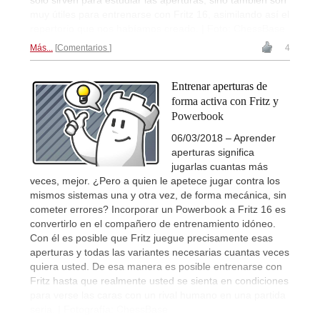
solo sirven para estudiar las aperturas, sino también son
muy útiles para entrenarse con Fritz 16, asimilando así el
repertorio que nos habíamos creado. | Foto: ChessBase
Más...
Comentarios
4
Entrenar aperturas de
forma activa con Fritz y
Powerbook
06/03/2018 – Aprender
aperturas significa
jugarlas cuantas más
veces, mejor. ¿Pero a quien le apetece jugar contra los
mismos sistemas una y otra vez, de forma mecánica, sin
cometer errores? Incorporar un Powerbook a Fritz 16 es
convertirlo en el compañero de entrenamiento idóneo.
Con él es posible que Fritz juegue precisamente esas
aperturas y todas las variantes necesarias cuantas veces
quiera usted. De esa manera es posible entrenarse con
Fritz hasta que realmente usted se sienta en condiciones
para verse las caras con un rival humano en una partida
seria. | Fotografía: ChessBase