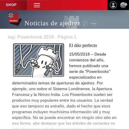
SHOP
TOGGLE
NAVIGATION
Noticias de ajedrez
tag: Powerbook 2018 - Página 1
El dúo perfecto
15/05/2018 – Desde
comienzos del año,
hemos publicado una
serie de "Powerbooks"
especializados en
determinados temas de aperturas de ajedrez. Por
ejemplo, uno sobre el Sistema Londinense, la Apertura
Francesa y la Nimzo-India. Los Powerbooks suelen ser
productos muy populares entre los usuarios. La verdad
que eso tampoco es extraño, dado el hecho que esos
programas incluyen muchísima información útil y muy
específica. No se puede encontrar en ningún otro sitio en
esa forma. abe destacar que los árboles de variantes no