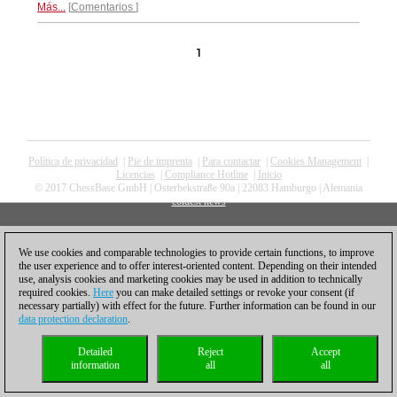
Más...
Comentarios
1
Política de privacidad
|
Pie de imprenta
|
Para contactar
|
Cookies Management
|
Licencias
|
Compliance Hotline
|
Inicio
© 2017 ChessBase GmbH | Osterbekstraße 90a | 22083 Hamburgo | Alemania
coldest news
We use cookies and comparable technologies to provide certain functions, to improve
the user experience and to offer interest-oriented content. Depending on their intended
use, analysis cookies and marketing cookies may be used in addition to technically
required cookies.
Here
you can make detailed settings or revoke your consent (if
necessary partially) with effect for the future. Further information can be found in our
data protection declaration
.
Detailed
Reject
Accept
information
all
all