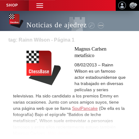
SHOP
TOGGLE
NAVIGATION
Noticias de ajedrez
tag: Rainn Wilson - Página 1
Magnus Carlsen
metafísico
08/02/2013 – Rainn
Wilson es un famoso
actor estadounidense que
ha trabajado en diversas
películas y series
televisivas. Ha sido candidato a los premios Emmy en
varias ocasiones. Junto con unos amigos suyos, tiene
una página web que se llama
SoulPancake
(De ella es la
fotografía) Bajo el epígrafe "Batidos de leche
metafísicos", Wilson suele entrevistar a personajes
famosos y entre ellos recientemente estuvo también
Magnus Carlsen.
Más detalles...