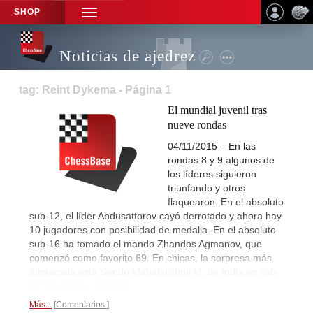
SHOP
TOGGLE
NAVIGATION
Noticias de ajedrez
tag: Reint Dykema - Página 1
El mundial juvenil tras
nueve rondas
04/11/2015 – En las
rondas 8 y 9 algunos de
los líderes siguieron
triunfando y otros
flaquearon. En el absoluto
sub-12, el líder Abdusattorov cayó derrotado y ahora hay
10 jugadores con posibilidad de medalla. En el absoluto
sub-16 ha tomado el mando Zhandos Agmanov, que
comenzó como favorito 69. En chicas, la sorpresa más
destacada está siendo Mahalakshmi M, de India en sub-
18.
Reportaje ilustrado...
Más...
Comentarios