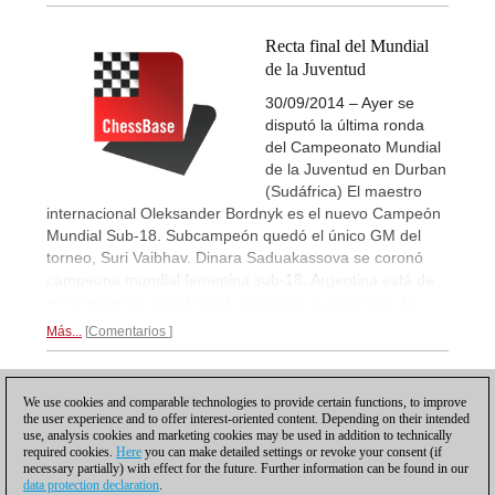
Recta final del Mundial
de la Juventud
30/09/2014 – Ayer se
disputó la última ronda
del Campeonato Mundial
de la Juventud en Durban
(Sudáfrica) El maestro
internacional Oleksander Bordnyk es el nuevo Campeón
Mundial Sub-18. Subcampeón quedó el único GM del
torneo, Suri Vaibhav. Dinara Saduakassova se coronó
campeona mundial femenina sub-18. Argentina está de
enhorabuena:
Alain Pichot, campeón mundial sub-16...
Más...
Comentarios
1
We use cookies and comparable technologies to provide certain functions, to improve
the user experience and to offer interest-oriented content. Depending on their intended
use, analysis cookies and marketing cookies may be used in addition to technically
required cookies.
Here
you can make detailed settings or revoke your consent (if
necessary partially) with effect for the future. Further information can be found in our
data protection declaration
.