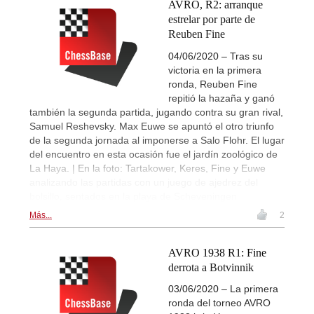
AVRO, R2: arranque
estrelar por parte de
Reuben Fine
04/06/2020 – Tras su
victoria en la primera
ronda, Reuben Fine
repitió la hazaña y ganó
también la segunda partida, jugando contra su gran rival,
Samuel Reshevsky. Max Euwe se apuntó el otro triunfo
de la segunda jornada al imponerse a Salo Flohr. El lugar
del encuentro en esta ocasión fue el jardín zoológico de
La Haya. | En la foto: Tartakower, Keres, Fine y Euwe
analizando las partidas con un juego de ajedrez del
bolsillo, sentados en la playa de Scheveningen
Más...
2
AVRO 1938 R1: Fine
derrota a Botvinnik
03/06/2020 – La primera
ronda del torneo AVRO