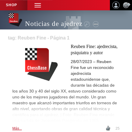
SHOP
TOGGLE
NAVIGATION
Noticias de ajedrez
tag: Reuben Fine - Página 1
Reuben Fine: ajedrecista,
psiquiatra y autor
28/07/2023 – Reuben
Fine fue un reconocido
ajedrecista
estadounidense que,
durante las décadas de
los años 30 y 40 del siglo XX, estuvo considerado como
uno de los mejores jugadores del mundo. Un gran
maestro que alcanzó importantes triunfos en torneos de
alto nivel, aportando obras de gran calidad técnica y
científica para el ajedrez. | Foto: Reuben Fine mirando
una partida de Jacqueline Piatigorsky en 1955
Más...
25