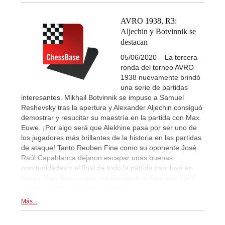
AVRO 1938, R3:
Aljechin y Botvinnik se
destacan
05/06/2020 – La tercera
ronda del torneo AVRO
1938 nuevamente brindó
una serie de partidas
interesantes. Mikhail Botvinnik se impuso a Samuel
Reshevsky tras la apertura y Alexander Aljechin consiguó
demostrar y resucitar su maestría en la partida con Max
Euwe. ¡Por algo será que Alekhine pasa por ser uno de
los jugadores más brillantes de la historia en las partidas
de ataque! Tanto Reuben Fine como su oponente José
Raúl Capablanca dejaron escapar unas buenas
oportunidades y al final de todo la partida concluyó en
tablas. Tras tres rondas manda Reuben Fine con 2,5/3
puntos. | Foto: Alexander Alekhine
Más...