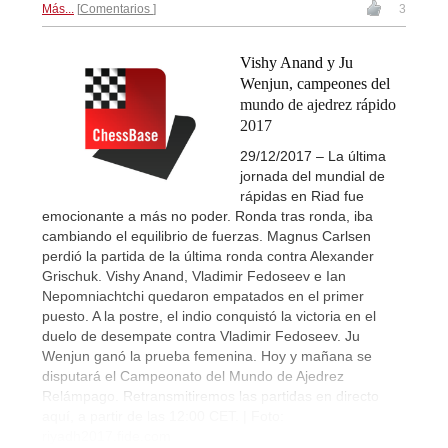
Más...
Comentarios
3
Vishy Anand y Ju
Wenjun, campeones del
mundo de ajedrez rápido
2017
29/12/2017 – La última
jornada del mundial de
rápidas en Riad fue
emocionante a más no poder. Ronda tras ronda, iba
cambiando el equilibrio de fuerzas. Magnus Carlsen
perdió la partida de la última ronda contra Alexander
Grischuk. Vishy Anand, Vladimir Fedoseev e Ian
Nepomniachtchi quedaron empatados en el primer
puesto. A la postre, el indio conquistó la victoria en el
duelo de desempate contra Vladimir Fedoseev. Ju
Wenjun ganó la prueba femenina. Hoy y mañana se
disputará el Campeonato del Mundo de Ajedrez
Relámpago. Retransmitiremos las partidas en directo
aquí, a partir de las 12:00 CET. | Foto:
riyadh2017.fide.com