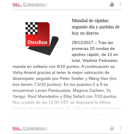
Más...
Comentarios
4
Mundial de rápidas:
segundo día y partidas de
hoy en directo
28/12/2017 – Tras las
primeras 10 rondas de
ajedrez rápido, de 15 en
total, Vladimir Fedoseev
manda en solitario con 8/10 puntos. A continuación va
Vishy Anand gracias al tener la mejor valoración de
desempate, seguido por Peter Svidler y Wang Hao (los
tres tienen 7,5/10 puntos). En los puestos 5 a 9 se
encuentran Levan Pantsualaia, Magnus Carlsen, Yu
Yangyi, Rauf Mamdedov y Eltaj Safarli con 7/10 puntos.
Hoy a partir de las 12:00 CET se disputará la última
jornada de rápidas (rondas 11 a 15) con retransmisiones
en directo, aquí. | Foto: sitio web oficial del mundial en
Riad
Más...
Comentarios
2