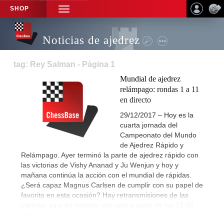
SHOP
TOGGLE
NAVIGATION
Noticias de ajedrez
tag: Rey Salman - Página 1
Mundial de ajedrez
relámpago: rondas 1 a 11
en directo
29/12/2017 – Hoy es la
cuarta jornada del
Campeonato del Mundo
de Ajedrez Rápido y
Relámpago. Ayer terminó la parte de ajedrez rápido con
las victorias de Vishy Ananad y Ju Wenjun y hoy y
mañana continúa la acción con el mundial de rápidas.
¿Será capaz Magnus Carlsen de cumplir con su papel de
favorito en esta ocasión? Hay retransmisiones de las
partidas aquí en nuestro sitio web a partir de las 12:00
CET.