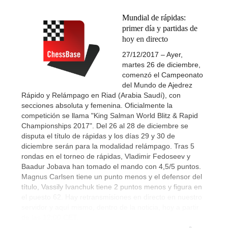
Mundial de rápidas:
primer día y partidas de
hoy en directo
27/12/2017 – Ayer,
martes 26 de diciembre,
comenzó el Campeonato
del Mundo de Ajedrez
Rápido y Relámpago en Riad (Arabia Saudí), con
secciones absoluta y femenina. Oficialmente la
competición se llama "King Salman World Blitz & Rapid
Championships 2017". Del 26 al 28 de diciembre se
disputa el título de rápidas y los días 29 y 30 de
diciembre serán para la modalidad relámpago. Tras 5
rondas en el torneo de rápidas, Vladimir Fedoseev y
Baadur Jobava han tomado el mando con 4,5/5 puntos.
Magnus Carlsen tiene un punto menos y el defensor del
título, Vassily Ivanchuk tiene 2 puntos menos y figura en
el puesto 62. Hay retransmisiones en directo en nuestro
servidor y aquí mismo, dentro de la noticia, hoy a partir
de las 12:00 CET.