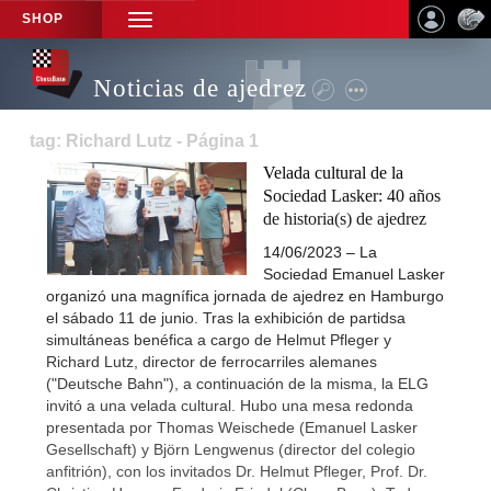
SHOP
TOGGLE
NAVIGATION
Noticias de ajedrez
tag: Richard Lutz - Página 1
Velada cultural de la
Sociedad Lasker: 40 años
de historia(s) de ajedrez
14/06/2023 – La
Sociedad Emanuel Lasker
organizó una magnífica jornada de ajedrez en Hamburgo
el sábado 11 de junio. Tras la exhibición de partidsa
simultáneas benéfica a cargo de Helmut Pfleger y
Richard Lutz, director de ferrocarriles alemanes
("Deutsche Bahn"), a continuación de la misma, la ELG
invitó a una velada cultural. Hubo una mesa redonda
presentada por Thomas Weischede (Emanuel Lasker
Gesellschaft) y Björn Lengwenus (director del colegio
anfitrión), con los invitados Dr. Helmut Pfleger, Prof. Dr.