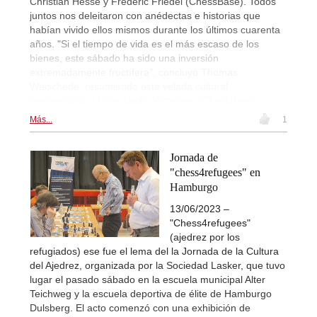
Christian Hesse y Frederic Friedel (ChessBase). Todos
juntos nos deleitaron con anédectas e historias que
habían vivido ellos mismos durante los últimos cuarenta
años. "Si el tiempo de vida es el más escaso de los
bienes, este sábado ha sido una inversión
extremadamente fructífera", concluyó Thomas
Weischede, resumiendo esta velada cultural
ajedrecística. | Foto: Nadja Wittmann (ChessBase)
Más...
1
Jornada de
"chess4refugees" en
Hamburgo
13/06/2023 –
"Chess4refugees"
(ajedrez por los
refugiados) ese fue el lema del la Jornada de la Cultura
del Ajedrez, organizada por la Sociedad Lasker, que tuvo
lugar el pasado sábado en la escuela municipal Alter
Teichweg y la escuela deportiva de élite de Hamburgo
Dulsberg. El acto comenzó con una exhibición de