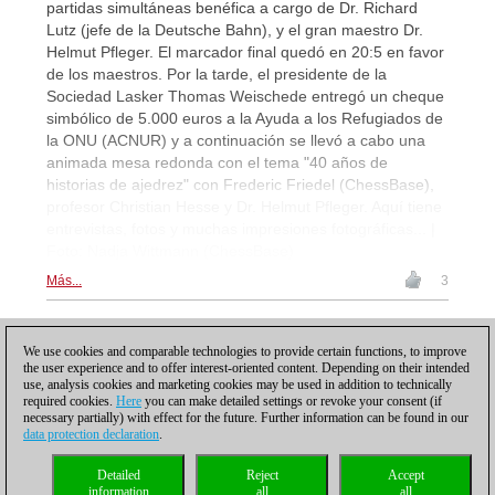
partidas simultáneas benéfica a cargo de Dr. Richard
Lutz (jefe de la Deutsche Bahn), y el gran maestro Dr.
Helmut Pfleger. El marcador final quedó en 20:5 en favor
de los maestros. Por la tarde, el presidente de la
Sociedad Lasker Thomas Weischede entregó un cheque
simbólico de 5.000 euros a la Ayuda a los Refugiados de
la ONU (ACNUR) y a continuación se llevó a cabo una
animada mesa redonda con el tema "40 años de
historias de ajedrez" con Frederic Friedel (ChessBase),
profesor Christian Hesse y Dr. Helmut Pfleger. Aquí tiene
entrevistas, fotos y muchas impresiones fotográficas... |
Foto: Nadja Wittmann (ChessBase)
Más...
3
1
We use cookies and comparable technologies to provide certain functions, to improve
the user experience and to offer interest-oriented content. Depending on their intended
use, analysis cookies and marketing cookies may be used in addition to technically
required cookies.
Here
you can make detailed settings or revoke your consent (if
necessary partially) with effect for the future. Further information can be found in our
data protection declaration
.
Política de privacidad
|
Pie de imprenta
|
Para contactar
|
Cookies Management
|
Detailed
Reject
Accept
Licencias
|
Compliance Hotline
|
Inicio
information
all
all