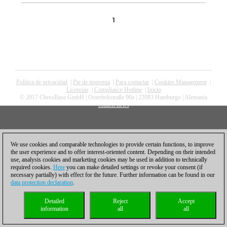
1
Política de privacidad
|
Pie de imprenta
|
Para contactar
|
Cookies Management
|
Licencias
|
Compliance Hotline
|
Inicio
© 2017 ChessBase GmbH | Osterbekstraße 90a | 22083 Hamburgo | Alemania
coldest news
We use cookies and comparable technologies to provide certain functions, to improve
the user experience and to offer interest-oriented content. Depending on their intended
use, analysis cookies and marketing cookies may be used in addition to technically
required cookies.
Here
you can make detailed settings or revoke your consent (if
necessary partially) with effect for the future. Further information can be found in our
data protection declaration
.
Detailed
Reject
Accept
information
all
all