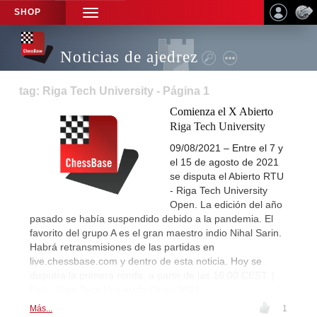
SHOP
TOGGLE
NAVIGATION
Noticias de ajedrez
tag: Riga Tech University - Página 1
Comienza el X Abierto
Riga Tech University
09/08/2021 – Entre el 7 y
el 15 de agosto de 2021
se disputa el Abierto RTU
- Riga Tech University
Open. La edición del año
pasado se había suspendido debido a la pandemia. El
favorito del grupo A es el gran maestro indio Nihal Sarin.
Habrá retransmisiones de las partidas en
live.chessbase.com y dentro de esta noticia. Hoy se
disputra la primera ronda, a partir de las 16:00 CEST. |
Foto: Riga Tech University Open 2021
Más...
1