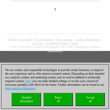
1
Política de privacidad
|
Pie de imprenta
|
Para contactar
|
Cookies Management
|
Licencias
|
Compliance Hotline
|
Inicio
© 2017 ChessBase GmbH | Osterbekstraße 90a | 22083 Hamburgo | Alemania
coldest news
We use cookies and comparable technologies to provide certain functions, to improve
the user experience and to offer interest-oriented content. Depending on their intended
use, analysis cookies and marketing cookies may be used in addition to technically
required cookies.
Here
you can make detailed settings or revoke your consent (if
necessary partially) with effect for the future. Further information can be found in our
data protection declaration
.
Detailed
Reject
Accept
information
all
all