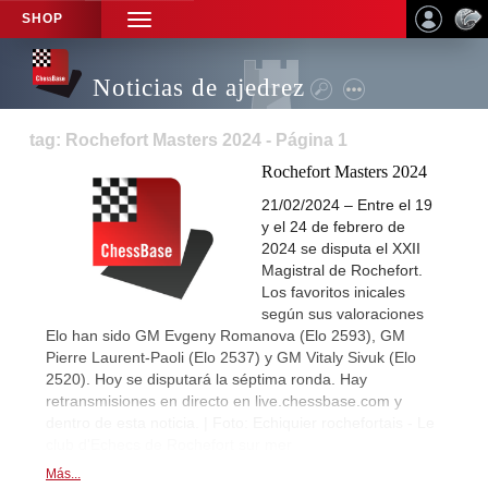
SHOP
TOGGLE
NAVIGATION
Noticias de ajedrez
tag: Rochefort Masters 2024 - Página 1
Rochefort Masters 2024
21/02/2024 – Entre el 19
y el 24 de febrero de
2024 se disputa el XXII
Magistral de Rochefort.
Los favoritos inicales
según sus valoraciones
Elo han sido GM Evgeny Romanova (Elo 2593), GM
Pierre Laurent-Paoli (Elo 2537) y GM Vitaly Sivuk (Elo
2520). Hoy se disputará la séptima ronda. Hay
retransmisiones en directo en live.chessbase.com y
dentro de esta noticia. | Foto: Echiquier rochefortais - Le
club d'Echecs de Rochefort sur mer
Más...