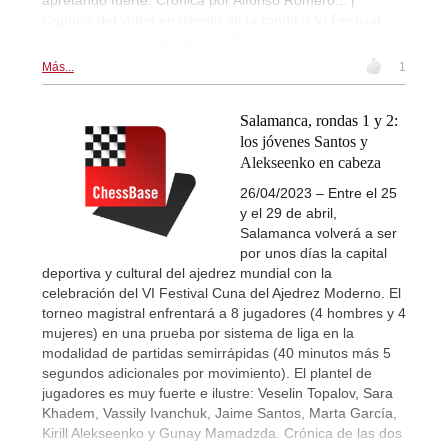
Captura del vídeo en directo de la ronda 3 VI Festival
Salamanca Cuna del Ajedrez Moderno
Más...
1
Salamanca, rondas 1 y 2:
los jóvenes Santos y
Alekseenko en cabeza
26/04/2023 – Entre el 25
y el 29 de abril,
Salamanca volverá a ser
por unos días la capital
deportiva y cultural del ajedrez mundial con la
celebración del VI Festival Cuna del Ajedrez Moderno. El
torneo magistral enfrentará a 8 jugadores (4 hombres y 4
mujeres) en una prueba por sistema de liga en la
modalidad de partidas semirrápidas (40 minutos más 5
segundos adicionales por movimiento). El plantel de
jugadores es muy fuerte e ilustre: Veselin Topalov, Sara
Khadem, Vassily Ivanchuk, Jaime Santos, Marta García,
Kirill Alekseenko y Gunay Mamadzda. Crónica de las dos