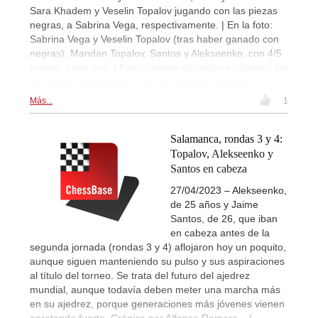
Sara Khadem y Veselin Topalov jugando con las piezas
negras, a Sabrina Vega, respectivamente. | En la foto:
Sabrina Vega y Veselin Topalov (tras haber ganado con
negras). Mandan Topalov, Santos y Alekseenko, con 4/5
puntos, cada uno. | Foto: captura del vídeo en directo del
VI Festival Salamanca Cuna del Ajedrez Moderno
Más...
1
Salamanca, rondas 3 y 4:
Topalov, Alekseenko y
Santos en cabeza
27/04/2023 – Alekseenko,
de 25 años y Jaime
Santos, de 26, que iban
en cabeza antes de la
segunda jornada (rondas 3 y 4) aflojaron hoy un poquito,
aunque siguen manteniendo su pulso y sus aspiraciones
al título del torneo. Se trata del futuro del ajedrez
mundial, aunque todavía deben meter una marcha más
en su ajedrez, porque generaciones más jóvenes vienen
apretando fuerte. Crónica por Alfonso Romero... |