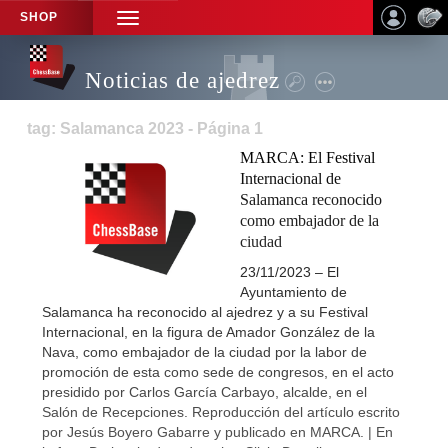
SHOP
TOGGLE
NAVIGATION
Noticias de ajedrez
tag: Salamanca 2023 - Página 1
MARCA: El Festival
Internacional de
Salamanca reconocido
como embajador de la
ciudad
23/11/2023 – El
Ayuntamiento de
Salamanca ha reconocido al ajedrez y a su Festival
Internacional, en la figura de Amador González de la
Nava, como embajador de la ciudad por la labor de
promoción de esta como sede de congresos, en el acto
presidido por Carlos García Carbayo, alcalde, en el
Salón de Recepciones. Reproducción del artículo escrito
por Jesús Boyero Gabarre y publicado en MARCA. | En