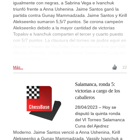
igualmente con negras, a Sabrina Vega e Ivanchuk
triunfó frente a Anna Ushenina. Jaime Santos ganó la
partida contra Gunay Mammadzada. Jaime Santos y Kirill
Alekseenko sumaron 5,5/7 puntos. Se corona campeón
Alekseenko debido a la mayor cantidad de victorias
Topalov e Ivanchuk comparten el tercer y cuarto puesto
con 5/7 puntos. La clausura del torneo se pudos eguir en
directo a través de YouTube. Con la crónica final por GM
Alfonso Romero...| Foto: VI Festival Salamanca Cuna del
Ajedrez Moderno
Más...
22
Salamanca, ronda 5:
victorias a cargo de los
caballeros
28/04/2023 – Hoy se
disputó la quinta ronda
del VI Torneo Salamanca
Cuna del Ajedrez
Moderno. Jaime Santos venció a Anna Ushenina, Kirill
Alekseenko a Gunay Mammadzada, Vassily Ivanchuk a