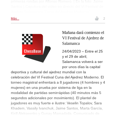
primeras rondas por Alfonso Romero. | En la foto: Jaime
Santos | Caputura del vídeo en directo del VI Festival de
Ajedrez Salamanca "Cuna del Ajedrez Moderno"
Más...
2
Mañana dará comienzo el
VI Festival de Ajedrez de
Salamanca
24/04/2023 – Entre el 25
y el 29 de abril,
Salamanca volverá a ser
por unos días la capital
deportiva y cultural del ajedrez mundial con la
celebración del VI Festival Cuna del Ajedrez Moderno. El
torneo magistral enfrentará a 8 jugadores (4 hombres y 4
mujeres) en una prueba por sistema de liga en la
modalidad de partidas semirrápidas (40 minutos más 5
segundos adicionales por movimiento). El plantel de
jugadores es muy fuerte e ilustre: Veselin Topalov, Sara
Khadem, Vassily Ivanchuk, Jaime Santos, Marta García,
Kirill Alekseenko y Gunay Mamadzda. Comunicado de