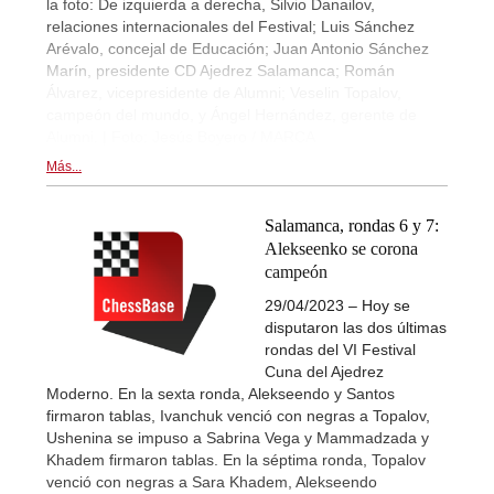
la foto: De izquierda a derecha, Silvio Danailov,
relaciones internacionales del Festival; Luis Sánchez
Arévalo, concejal de Educación; Juan Antonio Sánchez
Marín, presidente CD Ajedrez Salamanca; Román
Álvarez, vicepresidente de Alumni; Veselin Topalov,
campeón del mundo, y Ángel Hernández, gerente de
Alumni. | Foto: Jesús Boyero / MARCA
Más...
Salamanca, rondas 6 y 7:
Alekseenko se corona
campeón
29/04/2023 – Hoy se
disputaron las dos últimas
rondas del VI Festival
Cuna del Ajedrez
Moderno. En la sexta ronda, Alekseendo y Santos
firmaron tablas, Ivanchuk venció con negras a Topalov,
Ushenina se impuso a Sabrina Vega y Mammadzada y
Khadem firmaron tablas. En la séptima ronda, Topalov
venció con negras a Sara Khadem, Alekseendo