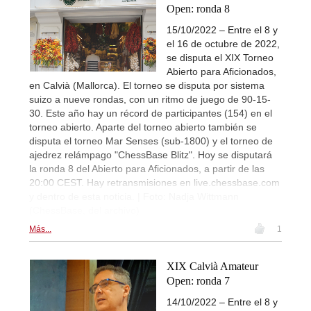
Open: ronda 8
15/10/2022 – Entre el 8 y
el 16 de octubre de 2022,
se disputa el XIX Torneo
Abierto para Aficionados,
en Calvià (Mallorca). El torneo se disputa por sistema
suizo a nueve rondas, con un ritmo de juego de 90-15-
30. Este año hay un récord de participantes (154) en el
torneo abierto. Aparte del torneo abierto también se
disputa el torneo Mar Senses (sub-1800) y el torneo de
ajedrez relámpago "ChessBase Blitz". Hoy se disputará
la ronda 8 del Abierto para Aficionados, a partir de las
20:00 CEST. Hay retransmisiones en live.chessbase.com
y dentro de esta noticia. | Foto: Nadja Wittmann
(ChessBase, del archivo)
Más...
1
XIX Calvià Amateur
Open: ronda 7
14/10/2022 – Entre el 8 y