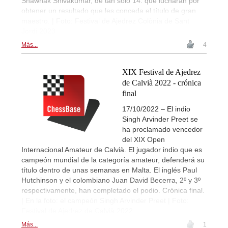
Shawnak Shivakumar, de tan solo 14. que lucharán por
obtener un resultado que les conceda el título de gran
maestro. | Foto: Festival de Ajedrez Colònia de Sant
Jordi 2023
Más...
4
XIX Festival de Ajedrez
de Calvià 2022 - crónica
final
17/10/2022 – El indio
Singh Arvinder Preet se
ha proclamado vencedor
del XIX Open
Internacional Amateur de Calvià. El jugador indio que es
campeón mundial de la categoría amateur, defenderá su
título dentro de unas semanas en Malta. El inglés Paul
Hutchinson y el colombiano Juan David Becerra, 2º y 3º
respectivamente, han completado el podio. Crónica final.
| En la foto: el campeón Singh Arvinder Preet | Foto:
Festival de Ajedrez de Calvià 2022
Más...
1