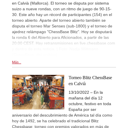
en Calvià (Mallorca). El torneo se disputa por sistema
suizo a nueve rondas, con un ritmo de juego de 90-15-
30. Este año hay un récord de participantes (154) en el
torneo abierto. Aparte del torneo abierto también se
disputa el torneo Mar Senses (sub-1800) y el torneo de
ajedrez relámpago "ChessBase Blitz". Hoy se disputará
la ronda 6 del Abierto para Aficionados, a partir de las
20:00 CEST. Hay retransmisiones en live.chessbase.com
y dentro de esta noticia. | Foto: Nadja Wittmann
(ChessBase, del archivo)
Más...
Torneo Blitz ChessBase
en Calvià
13/10/2022 – En la
mañana del día 12
octubre, festivo en toda
España por ser
aniversario del descubrimiento de América tal día como
hoy de 1492, se ha celebrado el tradicional Blitz
Chessbase: torneo con premios valorados en más de