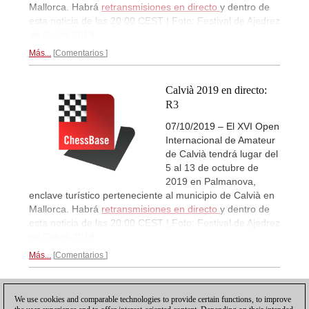
Mallorca. Habrá
retransmisiones en directo
y dentro de
esta noticia de las 20:00 CEST | Foto: Festival de Ajedrez
de Calvià 2019
Más...
Comentarios
Calvià 2019 en directo:
R3
07/10/2019 – El XVI Open
Internacional de Amateur
de Calvià tendrá lugar del
5 al 13 de octubre de
2019 en Palmanova,
enclave turístico perteneciente al municipio de Calvià en
Mallorca. Habrá
retransmisiones en directo
y dentro de
esta noticia de las 20:00 CEST | Foto: Festival de Ajedrez
de Calvià 2019
Más...
Comentarios
1
2
3
SIGUIENTE
We use cookies and comparable technologies to provide certain functions, to improve