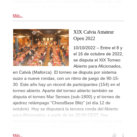
retransmisiones en live.chessbase.com y dentro de esta
noticia. | Foto: Nadja Wittmann (ChessBase, del archivo)
Más...
XIX Calvia Amateur
Open 2022
10/10/2022 – Entre el 8 y
el 16 de octubre de 2022,
se disputa el XIX Torneo
Abierto para Aficionados,
en Calvià (Mallorca). El torneo se disputa por sistema
suizo a nueve rondas, con un ritmo de juego de 90-15-
30. Este año hay un récord de participantes (154) en el
torneo abierto. Aparte del torneo abierto también se
disputa el torneo Mar Senses (sub-1800) y el torneo de
ajedrez relámpago "ChessBase Blitz" (el día 12 de
octubre). Hoy se disputará la tercera ronda del Abierto
para Aficionados, a partir de las 20:00 CEST. Hay
retransmisiones en live.chessbase.com y dentro de esta
noticia. | Foto de la Sala Palmanova: Sergio Estremera
Más...
1