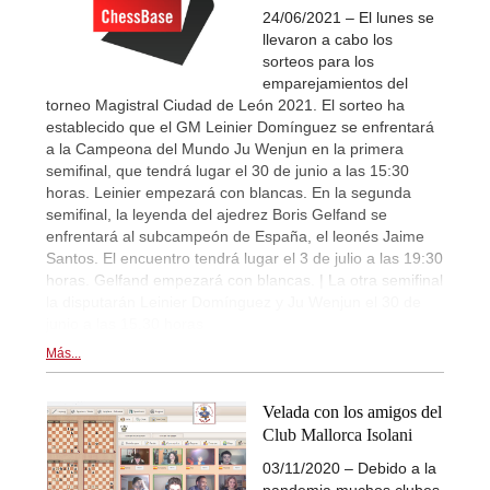
24/06/2021 – El lunes se
llevaron a cabo los
sorteos para los
emparejamientos del
torneo Magistral Ciudad de León 2021. El sorteo ha
establecido que el GM Leinier Domínguez se enfrentará
a la Campeona del Mundo Ju Wenjun en la primera
semifinal, que tendrá lugar el 30 de junio a las 15:30
horas. Leinier empezará con blancas. En la segunda
semifinal, la leyenda del ajedrez Boris Gelfand se
enfrentará al subcampeón de España, el leonés Jaime
Santos. El encuentro tendrá lugar el 3 de julio a las 19:30
horas. Gelfand empezará con blancas. | La otra semifinal
la disputarán Leinier Domínguez y Ju Wenjun el 30 de
junio a las 15.30 horas
Más...
Velada con los amigos del
Club Mallorca Isolani
03/11/2020 – Debido a la
pandemia muchos clubes