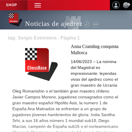
SHOP
TOGGLE
NAVIGATION
Noticias de ajedrez
tag: Sergio Estremera - Página 1
Anna Cramling conquista
Mallorca
14/06/2023 – La nómina
del Magistral es
impresionante: leyendas
vivas del ajedrez como el
gran maestro de Ucrania
Oleg Romanishin o el también gran maestro chileno
Javier Campos Moreno, jugadores consagrados como el
gran maestro español Hipólito Asis, la numero 1 de
España Ana Matnadze se enfrentan a un grupo de
jugadores jóvenes hambrientos de gloria: India Savitha
Srhi, a sus 16 años número 1 mundial sub18; Diego
Macías, campeón de España sub16 o el norteamericano