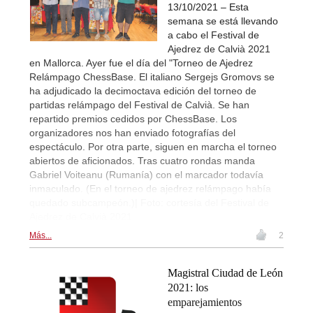
13/10/2021 – Esta
semana se está llevando
a cabo el Festival de
Ajedrez de Calvià 2021
en Mallorca. Ayer fue el día del "Torneo de Ajedrez
Relámpago ChessBase. El italiano Sergejs Gromovs se
ha adjudicado la decimoctava edición del torneo de
partidas relámpago del Festival de Calvià. Se han
repartido premios cedidos por ChessBase. Los
organizadores nos han enviado fotografías del
espectáculo. Por otra parte, siguen en marcha el torneo
abiertos de aficionados. Tras cuatro rondas manda
Gabriel Voiteanu (Rumanía) con el marcador todavía
inmaculado. (En el torneo de ajedrez relámpago había
quedado subcampeón.)| Foto: cortesía del Festival de
Ajedrez de Calvià 2021
Más...
2
Magistral Ciudad de León
2021: los
emparejamientos