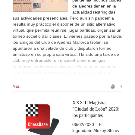
de ajedrez tienen en la
actualidad restringidas
sus actividades presenciales. Pero aun sin pandemia
resulta muy práctico el disponer de un sitio alternativo
virtual, que permita reunirse, jugar partidas, organizar un
torneo social o dar clases. El viernes pasado por la tarde,
los amigos del Club de Ajedrez Mallorca Isolani se
apuntaron a una velada de club y disputaron torneo
amistoso en su propia sala virtual. Ha sido una tarde de
club muy entrañable: un encuentro entre amigos,
familiares, profesores y alumnos. He aquí un pequeño
reportaje con impresiones y algunas pistas sobre el
manejo de la sala.
Más...
4
XXXIII Magistral
"Ciudad de León" 2020:
los participantes
06/02/2020 – El
legendario Alexey Shirov