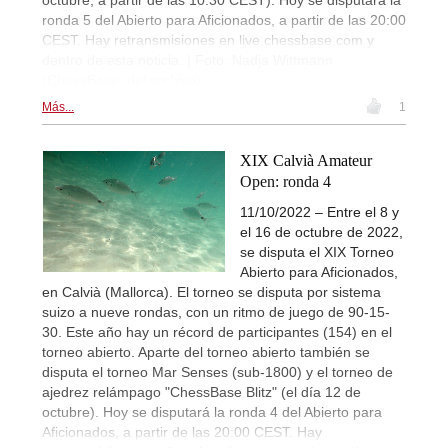
ronda 5 del Abierto para Aficionados, a partir de las 20:00
CEST. Hay retransmisiones en live.chessbase.com y
dentro de esta noticia. | Foto: Nadja Wittmann
(ChessBase, del archivo)
Más...
1
XIX Calvià Amateur
Open: ronda 4
11/10/2022 – Entre el 8 y
el 16 de octubre de 2022,
se disputa el XIX Torneo
Abierto para Aficionados,
en Calvià (Mallorca). El torneo se disputa por sistema
suizo a nueve rondas, con un ritmo de juego de 90-15-
30. Este año hay un récord de participantes (154) en el
torneo abierto. Aparte del torneo abierto también se
disputa el torneo Mar Senses (sub-1800) y el torneo de
ajedrez relámpago "ChessBase Blitz" (el día 12 de
octubre). Hoy se disputará la ronda 4 del Abierto para
Aficionados, a partir de las 20:00 CEST. Hay