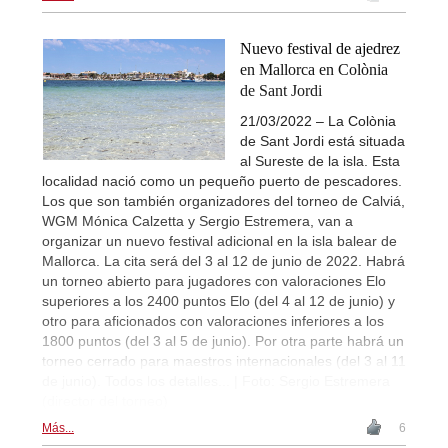
Nuevo festival de ajedrez
en Mallorca en Colònia
de Sant Jordi
21/03/2022 – La Colònia
de Sant Jordi está situada
al Sureste de la isla. Esta
localidad nació como un pequeño puerto de pescadores.
Los que son también organizadores del torneo de Calviá,
WGM Mónica Calzetta y Sergio Estremera, van a
organizar un nuevo festival adicional en la isla balear de
Mallorca. La cita será del 3 al 12 de junio de 2022. Habrá
un torneo abierto para jugadores con valoraciones Elo
superiores a los 2400 puntos Elo (del 4 al 12 de junio) y
otro para aficionados con valoraciones inferiores a los
1800 puntos (del 3 al 5 de junio). Por otra parte habrá un
torneo cerrado para maestros internacionales (del 3 al 11
de junio). Todos los detalles... | Foto: Sergio Estremera
(director del torneo)
Más...
6