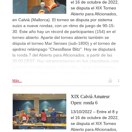
el 16 de octubre de 2022,
se disputa el XIX Torneo
Abierto para Aficionados,
en Calvià (Mallorca). El torneo se disputa por sistema
suizo a nueve rondas, con un ritmo de juego de 90-15-
30. Este año hay un récord de participantes (154) en el
torneo abierto. Aparte del torneo abierto también se
disputa el torneo Mar Senses (sub-1800) y el torneo de
ajedrez relámpago "ChessBase Blitz". Hoy se disputará
la ronda 7 del Abierto para Aficionados, a partir de las
20:00 CEST. Hay retransmisiones en live.chessbase.com
y dentro de esta noticia. | En la foto: Sergio Estremera |
Foto: Nadja Wittmann (ChessBase, del archivo)
Más...
1
XIX Calvià Amateur
Open: ronda 6
13/10/2022 – Entre el 8 y
el 16 de octubre de 2022,
se disputa el XIX Torneo
Abierto para Aficionados,