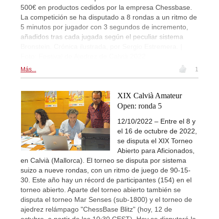
500€ en productos cedidos por la empresa Chessbase.
La competición se ha disputado a 8 rondas a un ritmo de
5 minutos por jugador con 3 segundos de incremento,
añadidos tras cada jugada según el peculiar sistema
Bronstein. Crónica ilustrada, por Sergio Estremera. |
Foto: Festival de Ajedrez de Calvià 2022
Más...
1
XIX Calvià Amateur
Open: ronda 5
12/10/2022 – Entre el 8 y
el 16 de octubre de 2022,
se disputa el XIX Torneo
Abierto para Aficionados,
en Calvià (Mallorca). El torneo se disputa por sistema
suizo a nueve rondas, con un ritmo de juego de 90-15-
30. Este año hay un récord de participantes (154) en el
torneo abierto. Aparte del torneo abierto también se
disputa el torneo Mar Senses (sub-1800) y el torneo de
ajedrez relámpago "ChessBase Blitz" (hoy, 12 de
octubre, a partir de las 10:30 CEST). Hoy se disputará la