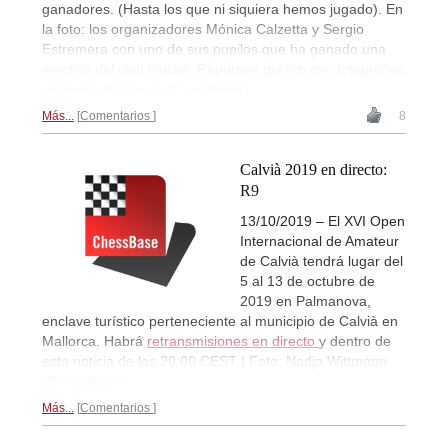
ganadores. (Hasta los que ni siquiera hemos jugado). En
la foto: los organizadores Mónica Calzetta y Sergio
Estremera con uno de sus pupilos que ha ganado una
mochila del club Isolani. Reportaje gráfico con fotografías
de Nadja Wittmann (ChessBase).
Más...
Comentarios
8
Calvià 2019 en directo:
R9
13/10/2019 – El XVI Open
Internacional de Amateur
de Calvià tendrá lugar del
5 al 13 de octubre de
2019 en Palmanova,
enclave turístico perteneciente al municipio de Calvià en
Mallorca. Habrá
retransmisiones en directo
y dentro de
esta noticia de las 20:00 CEST | Foto: Nadja Wittmann
(ChessBase)
Más...
Comentarios