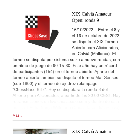
XIX Calvià Amateur
Open: ronda 9
16/10/2022 – Entre el 8 y
el 16 de octubre de 2022,
se disputa el XIX Torneo
Abierto para Aficionados,
en Calvià (Mallorca). El
torneo se disputa por sistema suizo a nueve rondas, con
un ritmo de juego de 90-15-30. Este año hay un récord
de participantes (154) en el torneo abierto. Aparte del
torneo abierto también se disputa el torneo Mar Senses
(sub-1800) y el torneo de ajedrez relámpago
"ChessBase Blitz". Hoy se disputará la ronda 8 del
Abierto para Aficionados, a partir de las 20:00 CEST. Hay
retransmisiones en live.chessbase.com y dentro de esta
noticia. | Foto: Nadja Wittmann (ChessBase, del archivo)
Más...
XIX Calvià Amateur