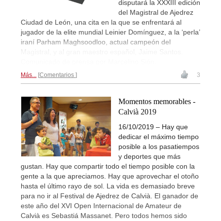
disputará la XXXIII edición
del Magistral de Ajedrez
Ciudad de León, una cita en la que se enfrentará al
jugador de la elite mundial Leinier Domínguez, a la ‘perla’
iraní Parham Maghsoodloo, actual campeón del
Magistral, y al gran maestro español, Jaime Santos.
Comunicado de prensa por Marcelino Sión.
Más...
Comentarios
3
Momentos memorables -
Calvià 2019
16/10/2019 – Hay que
dedicar el máximo tiempo
posible a los pasatiempos
y deportes que más
gustan. Hay que compartir todo el tiempo posible con la
gente a la que apreciamos. Hay que aprovechar el otoño
hasta el último rayo de sol. La vida es demasiado breve
para no ir al Festival de Ajedrez de Calvià. El ganador de
este año del XVI Open Internacional de Amateur de
Calvià es Sebastiá Massanet. Pero todos hemos sido