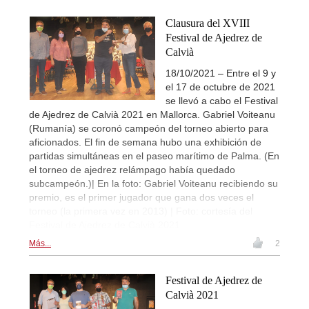
Clausura del XVIII
Festival de Ajedrez de
Calvià
18/10/2021 – Entre el 9 y
el 17 de octubre de 2021
se llevó a cabo el Festival
de Ajedrez de Calvià 2021 en Mallorca. Gabriel Voiteanu
(Rumanía) se coronó campeón del torneo abierto para
aficionados. El fin de semana hubo una exhibición de
partidas simultáneas en el paseo marítimo de Palma. (En
el torneo de ajedrez relámpago había quedado
subcampeón.)| En la foto: Gabriel Voiteanu recibiendo su
premio, es el primer jugador que gana dos veces el
torneo (la primera vez en 2013) | Foto: cortesía del
Festival de Ajedrez de Calvià 2021
Más...
2
Festival de Ajedrez de
Calvià 2021