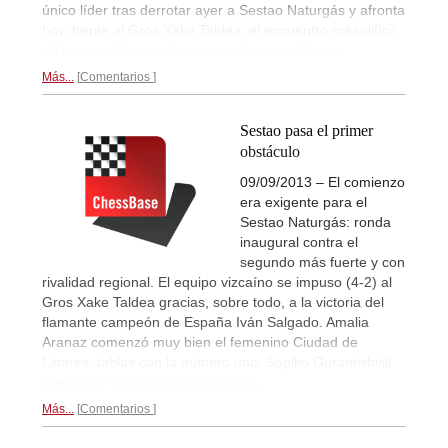
único líder tras derrotar ayer a Sestao Naturgás y afronta
hoy, frente al Gros Xake Taldea, el encuentro más difícil
de los tres últimos.
Crónica por Leontxo García...
Más...
Comentarios
Sestao pasa el primer
obstáculo
09/09/2013 – El comienzo
era exigente para el
Sestao Naturgás: ronda
inaugural contra el
segundo más fuerte y con
rivalidad regional. El equipo vizcaíno se impuso (4-2) al
Gros Xake Taldea gracias, sobre todo, a la victoria del
flamante campeón de España Iván Salgado. Amalia
Aranaz comenzó muy bien el femenino Ciudad de
Linares: tablas con la número uno
,
Sopiko Guramishvili
(Georgia)
Informa Leontxo García...
Más...
Comentarios