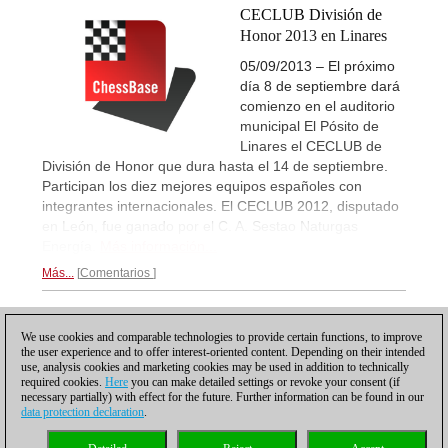
CECLUB División de
Honor 2013 en Linares
05/09/2013 – El próximo
día 8 de septiembre dará
comienzo en el auditorio
municipal El Pósito de
Linares el CECLUB de
División de Honor que dura hasta el 14 de septiembre.
Participan los diez mejores equipos españoles con
integrantes internacionales. El CECLUB 2012, disputado
en León, fue ganado por el C. A. Sestao Naturgas
Energía.
Más información...
Más...
Comentarios
1
We use cookies and comparable technologies to provide certain functions, to improve
the user experience and to offer interest-oriented content. Depending on their intended
use, analysis cookies and marketing cookies may be used in addition to technically
required cookies.
Here
you can make detailed settings or revoke your consent (if
necessary partially) with effect for the future. Further information can be found in our
data protection declaration
.
Política de privacidad
|
Pie de imprenta
|
Para contactar
|
Cookies Management
|