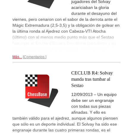
jugadores del Solvay
acariciaban la gloria
durante el desayuno del
viernes, pero cenaron con el sabor de la derrota ante el
Mágic Extremadura (2,5-3,5) y la obligación de golear en
la última ronda al Ajedrez con Cabeza-VTI Atocha
(último) con al menos medio punto más que el Sestao
Naturgás al Escola d’Escacs Barcelona (penúltimo y ya
descendido)
La mañana del sábado será de infarto...
Más...
Comentarios
CECLUB R4: Solvay
manda tras tumbar al
Sestao
12/09/2013 – Un equipo
debe ser un engranaje
con todas sus piezas
afinadas. Y ello es
también válido para el ajedrez, aunque algunos piensen
que sólo es un deporte individual. El Solvay ha sido ese
engranaje durante las cuatro primeras rondas, es el