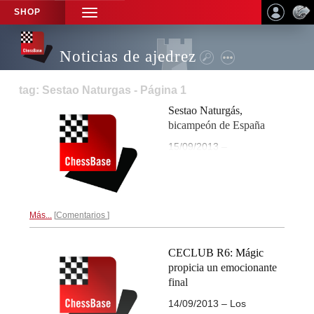
SHOP
TOGGLE
NAVIGATION
Noticias de ajedrez
tag: Sestao Naturgas - Página 1
Sestao Naturgás,
bicampeón de España
15/09/2013 –
Más...
Comentarios
CECLUB R6: Mágic
propicia un emocionante
final
14/09/2013 – Los