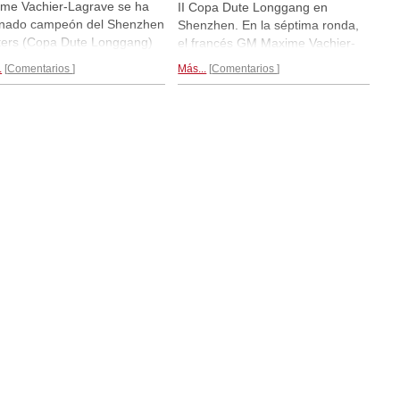
me Vachier-Lagrave se ha
II Copa Dute Longgang en
nado campeón del Shenzhen
Shenzhen. En la séptima ronda,
ers (Copa Dute Longgang)
el francés GM Maxime Vachier-
tan solo una victoria y nueve
Lagrave había conquistado una
.
Comentarios
Más...
Comentarios
as. En total sumó 5,5/10
victoria frente a Ding Liren. Es
os. Ding Liren y Anish Giri
decir, acabó con la racha
lmente sumaron 5,5 puntos,
victoriosa de del jugador chino,
 tenían valoraciones de
que ya había parecido durar para
mpate inferiores. Giri había
siempre. En la octava ronda, Ding
uistado una victoria frente a
Liren venció a Yu Yangyi. Los
slaw Wojtaszek en la última
duelos Giri vs. Vitiugov y
a del torneo. | Foto:
Wojtaszek vs. Vachier-Lagrave
i.org.cn
concluyeron en tablas. Por lo
tanto, tras ocho rondas, los
líderes son Maxime Vachier-
Lagrave y Ding Liren con 4,5/8
puntos, respectivamente. | Foto:
qipai.org.cn