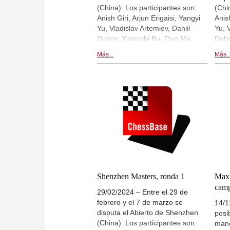
(China). Los participantes son:
(Chi
Anish Giri, Arjun Erigaisi, Yangyi
Anish
Yu, Vladislav Artemiev, Daniil
Yu, 
Dubov, Xiangzhi Bu, Qun Ma,
Dubo
Xiangyu Xu. Hoy se ha disputa la
Xian
Más...
Más..
ronda 4. Hay retransmisiones en
rond
directo de las partidas en
dire
live.chessbase.com y dentro de
live
esta noticia. | Foto: Shahid
esta 
Ahmed (ChessBase India)
Yang
(Che
Shenzhen Masters, ronda 1
Maxi
cam
29/02/2024 – Entre el 29 de
febrero y el 7 de marzo se
14/1
disputa el Abierto de Shenzhen
posi
(China). Los participantes son:
mane