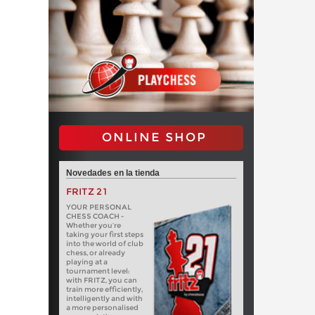
ONLINE SHOP
Novedades en la tienda
FRITZ 21
YOUR PERSONAL
CHESS COACH -
Whether you’re
taking your first steps
into the world of club
chess, or already
playing at a
tournament level:
with FRITZ, you can
train more efficiently,
intelligently and with
a more personalised