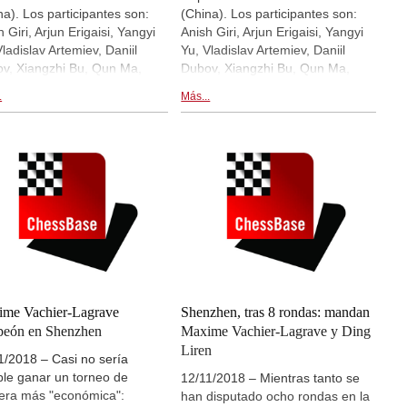
na). Los participantes son:
(China). Los participantes son:
 Giri, Arjun Erigaisi, Yangyi
Anish Giri, Arjun Erigaisi, Yangyi
Vladislav Artemiev, Daniil
Yu, Vladislav Artemiev, Daniil
v, Xiangzhi Bu, Qun Ma,
Dubov, Xiangzhi Bu, Qun Ma,
gyu Xu. Hoy se ha disputa la
Xiangyu Xu. Hoy se ha disputa la
.
Más...
a 3. Hay retransmisiones en
ronda 2. Hay retransmisiones en
cto de las partidas en
directo de las partidas en
.chessbase.com y dentro de
live.chessbase.com y dentro de
noticia. | En la foto: Yu
esta noticia. | En la foto: Daniil
yi | Foto: Shahid Ahmed
Dubov | Foto: Shahid Ahmed
ssBase India)
(ChessBase India)
me Vachier-Lagrave
Shenzhen, tras 8 rondas: mandan
peón en Shenzhen
Maxime Vachier-Lagrave y Ding
Liren
1/2018 – Casi no sería
ble ganar un torneo de
12/11/2018 – Mientras tanto se
ra más "económica":
han disputado ocho rondas en la