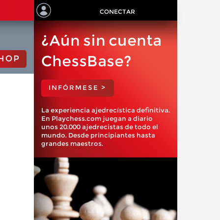
CONECTAR
¿Aún sin cuenta
ChessBase?
HOP
INFÓRMESE >
La experiencia ajedrecística definitiva.
En Playchess.com juegan a diario
unos 20.000 ajedrecistas de todo el
mundo. Desde principiantes hasta
grandes maestros.