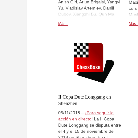
Anish Giri, Arjun Erigaisi, Yangyi
Maxi
Yu, Vladislav Artemiev, Daniil
coro
Dubov, Xiangzhi Bu, Qun Ma,
Mast
Xiangyu Xu. Hoy se ha disputado
con 
Más...
Más..
la primera ronda. Erjun Erigais
tabl
venció a Xiangyu. Bu y Dubov
punt
empataron, Anish Giri venció a
igua
Artemiev y Ma y Yu firmaron
pero
tablas. | En la foto: Anish Giri |
dese
Foto: Shahid Ahmed (ChessBase
conq
India)
Rado
rond
qipa
II Copa Dute Longgang en
Shenzhen
05/11/2018 –
¡Para seguir la
acción en directo!
La II Copa
Dute Longgang se disputa entre
el 4 y el 15 de noviembre de
2018 en Shenzhen. En el