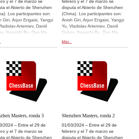
ero y el 7 de marzo se
febrero y el 7 de marzo se
uta el Abierto de Shenzhen
disputa el Abierto de Shenzhen
na). Los participantes son:
(China). Los participantes son:
 Giri, Arjun Erigaisi, Yangyi
Anish Giri, Arjun Erigaisi, Yangyi
Vladislav Artemiev, Daniil
Yu, Vladislav Artemiev, Daniil
v, Xiangzhi Bu, Qun Ma,
Dubov, Xiangzhi Bu, Qun Ma,
gyu Xu. Hoy se ha disputa la
Xiangyu Xu. Hoy se ha disputa la
.
Más...
a 6. Hay retransmisiones en
ronda 5. Hay retransmisiones en
cto de las partidas en
directo de las partidas en
.chessbase.com y dentro de
live.chessbase.com y dentro de
 noticia. | Foto: Shahid
esta noticia. | En la foto: Arjun
d (ChessBase India)
Erigaisi | Foto: Shahid Ahmed
(ChessBase India)
zhen Masters, ronda 3
Shenzhen Masters, ronda 2
3/2024 – Entre el 29 de
01/03/2024 – Entre el 29 de
ero y el 7 de marzo se
febrero y el 7 de marzo se
uta el Abierto de Shenzhen
disputa el Abierto de Shenzhen