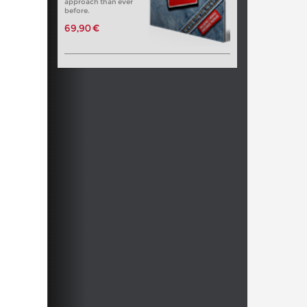
approach than ever
before.
69,90 €