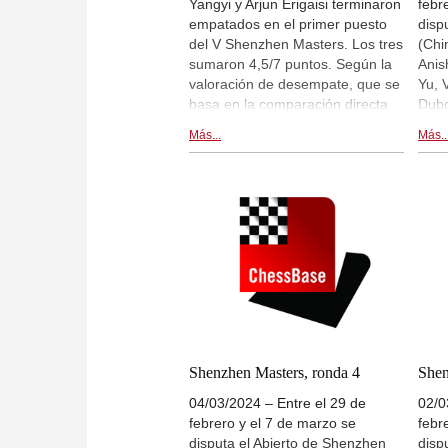
Yangyi y Arjun Erigaisi terminaron
febr
empatados en el primer puesto
disp
del V Shenzhen Masters. Los tres
(Chi
sumaron 4,5/7 puntos. Según la
Anish
valoración de desempate, que se
Yu, 
basa en la comparación directa
Dubo
entre los tres, Bu Xiangzhi (en la
Xian
Más...
Más..
foto) es el mejor de los tres, y
rond
aque ganó la partida contra
dire
Erigaisi. | Fotos: Federación
live
China de Ajedrez
esta
Ahme
Shenzhen Masters, ronda 4
Shen
04/03/2024 – Entre el 29 de
02/0
febrero y el 7 de marzo se
febr
disputa el Abierto de Shenzhen
disp