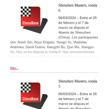
Shenzhen Masters, ronda
6
06/03/2024 – Entre el 29
de febrero y el 7 de
marzo se disputa el
Abierto de Shenzhen
(China). Los participantes
son: Anish Giri, Arjun Erigaisi, Yangyi Yu, Vladislav
Artemiev, Daniil Dubov, Xiangzhi Bu, Qun Ma, Xiangyu
Xu. Hoy se ha disputa la ronda 6. Hay retransmisiones
en directo de las partidas en live.chessbase.com y dentro
de esta noticia. | Foto: Shahid Ahmed (ChessBase India)
Más...
Shenzhen Masters, ronda
5
05/03/2024 – Entre el 29
de febrero y el 7 de
marzo se disputa el
Abierto de Shenzhen