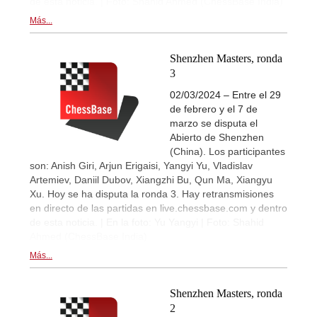
de esta noticia. | Foto: Shahid Ahmed (ChessBase India)
Más...
Shenzhen Masters, ronda
3
02/03/2024 – Entre el 29
de febrero y el 7 de
marzo se disputa el
Abierto de Shenzhen
(China). Los participantes
son: Anish Giri, Arjun Erigaisi, Yangyi Yu, Vladislav
Artemiev, Daniil Dubov, Xiangzhi Bu, Qun Ma, Xiangyu
Xu. Hoy se ha disputa la ronda 3. Hay retransmisiones
en directo de las partidas en live.chessbase.com y dentro
de esta noticia. | En la foto: Yu Yangyi | Foto: Shahid
Ahmed (ChessBase India)
Más...
Shenzhen Masters, ronda
2