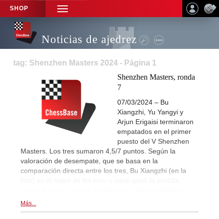
SHOP
TOGGLE
NAVIGATION
Noticias de ajedrez
tag: Shenzhen Masters 2024 - Página 1
Shenzhen Masters, ronda
7
07/03/2024 – Bu
Xiangzhi, Yu Yangyi y
Arjun Erigaisi terminaron
empatados en el primer
puesto del V Shenzhen
Masters. Los tres sumaron 4,5/7 puntos. Según la
valoración de desempate, que se basa en la
comparación directa entre los tres, Bu Xiangzhi (en la
foto) es el mejor de los tres, y aque ganó la partida
contra Erigaisi. | Fotos: Federación China de Ajedrez
Más...