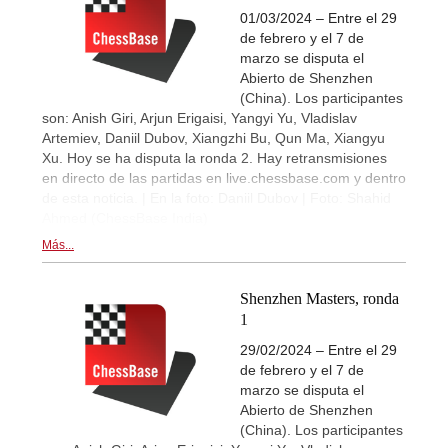
01/03/2024 – Entre el 29
de febrero y el 7 de
marzo se disputa el
Abierto de Shenzhen
(China). Los participantes
son: Anish Giri, Arjun Erigaisi, Yangyi Yu, Vladislav
Artemiev, Daniil Dubov, Xiangzhi Bu, Qun Ma, Xiangyu
Xu. Hoy se ha disputa la ronda 2. Hay retransmisiones
en directo de las partidas en live.chessbase.com y dentro
de esta noticia. | En la foto: Daniil Dubov | Foto: Shahid
Ahmed (ChessBase India)
Más...
Shenzhen Masters, ronda
1
29/02/2024 – Entre el 29
de febrero y el 7 de
marzo se disputa el
Abierto de Shenzhen
(China). Los participantes