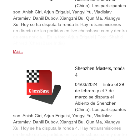
(China). Los participantes
son: Anish Giri, Arjun Erigaisi, Yangyi Yu, Vladislav
Artemiev, Daniil Dubov, Xiangzhi Bu, Qun Ma, Xiangyu
Xu. Hoy se ha disputa la ronda 5. Hay retransmisiones
en directo de las partidas en live.chessbase.com y dentro
de esta noticia. | En la foto: Arjun Erigaisi | Foto: Shahid
Ahmed (ChessBase India)
Más...
Shenzhen Masters, ronda
4
04/03/2024 – Entre el 29
de febrero y el 7 de
marzo se disputa el
Abierto de Shenzhen
(China). Los participantes
son: Anish Giri, Arjun Erigaisi, Yangyi Yu, Vladislav
Artemiev, Daniil Dubov, Xiangzhi Bu, Qun Ma, Xiangyu
Xu. Hoy se ha disputa la ronda 4. Hay retransmisiones
en directo de las partidas en live.chessbase.com y dentro