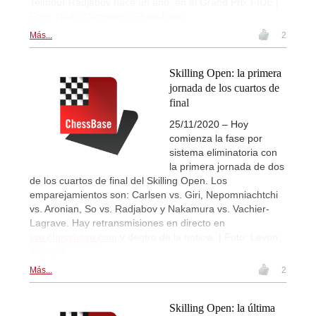
Teimour Radjabov hace un año, en el Grand Prix FIDE |
Foto: Nadja Wittmann (ChessBase)
Más...
2
Skilling Open: la primera
jornada de los cuartos de
final
25/11/2020 – Hoy
comienza la fase por
sistema eliminatoria con
la primera jornada de dos
de los cuartos de final del Skilling Open. Los
emparejamientos son: Carlsen vs. Giri, Nepomniachtchi
vs. Aronian, So vs. Radjabov y Nakamura vs. Vachier-
Lagrave. Hay retransmisiones en directo en
live.chessbase.com
y dentro de la noticia. | Foto: Levon
Aronian
Más...
2
Skilling Open: la última