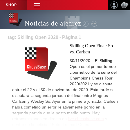
SHOP
TOGGLE
NAVIGATION
Noticias de ajedrez
tag: Skilling Open 2020 - Página 1
Skilling Open Final: So
vs. Carlsen
30/11/2020 – El Skilling
Open es el primer torneo
cibernético de la serie del
Champions Chess Tour
2020/2021 y se disputa
entre el 22 y el 30 de noviembre de 2020. Esta tarde se
disputará la segunda jornada del final entre Magnus
Carlsen y Wesley So. Ayer en la primera jornada, Carlsen
había cometido un error relativamente gordo en la
segunda partida que le postó medio punto. Hay
retransmisiones en directo en
live.chessbase.com
y
dentro de la noticia. | Foto: Lennart Ootes