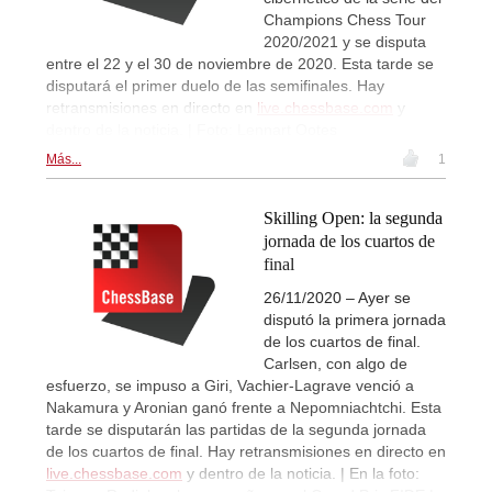
Champions Chess Tour
2020/2021 y se disputa
entre el 22 y el 30 de noviembre de 2020. Esta tarde se
disputará el primer duelo de las semifinales. Hay
retransmisiones en directo en
live.chessbase.com
y
dentro de la noticia. | Foto: Lennart Ootes
Más...
1
Skilling Open: la segunda
jornada de los cuartos de
final
26/11/2020 – Ayer se
disputó la primera jornada
de los cuartos de final.
Carlsen, con algo de
esfuerzo, se impuso a Giri, Vachier-Lagrave venció a
Nakamura y Aronian ganó frente a Nepomniachtchi. Esta
tarde se disputarán las partidas de la segunda jornada
de los cuartos de final. Hay retransmisiones en directo en
live.chessbase.com
y dentro de la noticia. | En la foto: