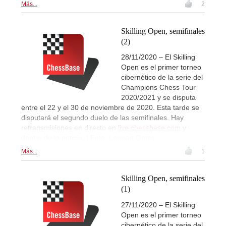
Más...
2
Skilling Open, semifinales
(2)
28/11/2020 – El Skilling
Open es el primer torneo
cibernético de la serie del
Champions Chess Tour
2020/2021 y se disputa
entre el 22 y el 30 de noviembre de 2020. Esta tarde se
disputará el segundo duelo de las semifinales. Hay
retransmisiones en directo en
live.chessbase.com
y
dentro de la noticia. | Foto: Lennart Ootes
Más...
1
Skilling Open, semifinales
(1)
27/11/2020 – El Skilling
Open es el primer torneo
cibernético de la serie del