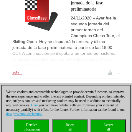
jornada de la fase
preliminatoria
24/11/2020 – Ayer fue la
segunda jornada del
primer torneo del
Champions Chess Tour, el
Skilling Open. Hoy se disputará la tercera y última
jornada de la fase preliminatoria, a partir de las 18:00
CET. A continuación se disputará un torneo por sistema
eliminatorio con los mejores ocho clasificados. | Foto:
Lennart Ootes
Más...
2
1
We use cookies and comparable technologies to provide certain functions, to improve
the user experience and to offer interest-oriented content. Depending on their intended
use, analysis cookies and marketing cookies may be used in addition to technically
required cookies.
Here
you can make detailed settings or revoke your consent (if
necessary partially) with effect for the future. Further information can be found in our
data protection declaration
.
Política de privacidad
|
Pie de imprenta
|
Para contactar
|
Cookies Management
|
Detailed
Reject
Accept
Licencias
|
Compliance Hotline
|
Inicio
information
all
all