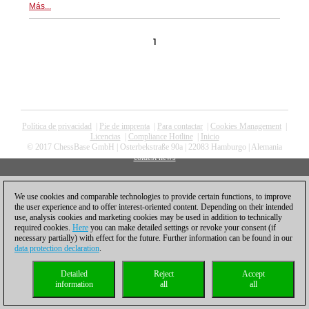
Más...
1
Política de privacidad
|
Pie de imprenta
|
Para contactar
|
Cookies Management
|
Licencias
|
Compliance Hotline
|
Inicio
© 2017 ChessBase GmbH | Osterbekstraße 90a | 22083 Hamburgo | Alemania
coldest news
We use cookies and comparable technologies to provide certain functions, to improve
the user experience and to offer interest-oriented content. Depending on their intended
use, analysis cookies and marketing cookies may be used in addition to technically
required cookies.
Here
you can make detailed settings or revoke your consent (if
necessary partially) with effect for the future. Further information can be found in our
data protection declaration
.
Detailed
Reject
Accept
information
all
all