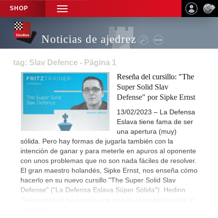
SHOP
TOGGLE
NAVIGATION
Noticias de ajedrez
tag: Slav Defence - Página 1
Reseña del cursillo: "The
Super Solid Slav
Defense" por Sipke Ernst
13/02/2023 – La Defensa
Eslava tiene fama de ser
una apertura (muy)
sólida. Pero hay formas de jugarla también con la
intención de ganar y para meterle en apuros al oponente
con unos problemas que no son nada fáciles de resolver.
El gran maestro holandés, Sipke Ernst, nos enseña cómo
hacerlo en su nuevo cursillo "The Super Solid Slav
Defense" ("La Defensa Eslava Súper Sólida"). Hedinn
Steingrimsson ha escrito una reseña (en inglés) sobre el
producto.