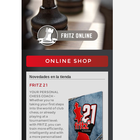
ONLINE SHOP
Novedades en la tienda
FRITZ 21
YOUR PERSONAL
CHESS COACH -
Whether you’re
taking your first steps
into the world of club
chess, or already
playing at a
tournament level:
with FRITZ, you can
train more efficiently,
intelligently and with
a more personalised