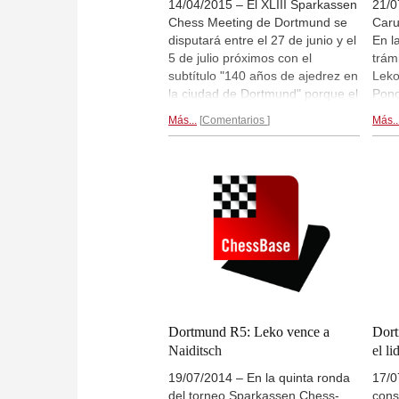
14/04/2015 – El XLIII Sparkassen
21/0
Chess Meeting de Dortmund se
Caru
disputará entre el 27 de junio y el
En l
5 de julio próximos con el
trám
subtítulo "140 años de ajedrez en
Leko
la ciudad de Dortmund" porque el
Pono
primer club de ajedrez, el
duel
Más...
Comentarios
Más..
"Dortmunder Schachverein 1875"
Naid
fue fundado hace tanto tiempo.
subc
Participarán Caruana, So,
Meie
Kramnik, Nepomniachtchi, Hou
de d
Yifan, Naiditsch, Nisipeanu y
terc
Meier.
Más información...
cont
final.
Dortmund R5: Leko vence a
Dort
Naiditsch
el li
19/07/2014 – En la quinta ronda
17/0
del torneo Sparkassen Chess-
cons