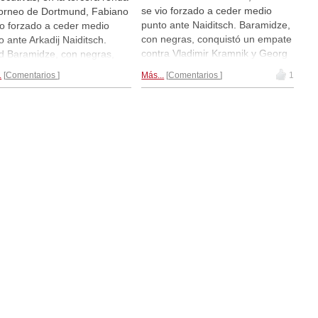
se vio forzado a ceder medio
torneo de Dortmund, Fabiano
punto ante Naiditsch. Baramidze,
io forzado a ceder medio
con negras, conquistó un empate
o ante Arkadij Naiditsch.
contra Vladimir Kramnik y Georg
d Baramidze, con negras,
Meier y Ruslan Ponomariov
uistó un empate contra
.
Comentarios
Más...
Comentarios
1
también firmaron las paces, al
imir Kramnik y Georg Meier y
igual que Peter Leko y Michael
an Ponomariov también
Adams.
Al cabo de 3 rondas...
aron las paces, al igual que
r Leko y Michael Adams.
ra Caruana con 3,5 puntos
 4 rondas...