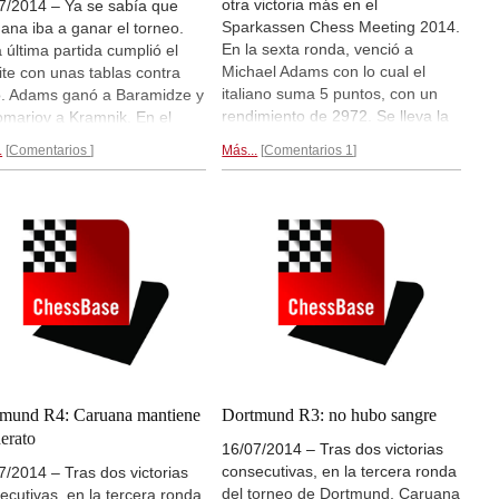
otra victoria más en el
7/2014 – Ya se sabía que
Sparkassen Chess Meeting 2014.
ana iba a ganar el torneo.
En la sexta ronda, venció a
a última partida cumplió el
Michael Adams con lo cual el
ite con unas tablas contra
italiano suma 5 puntos, con un
. Adams ganó a Baramidze y
rendimiento de 2972. Se lleva la
mariov a Kramnik. En el
victoria del torneo con 1,5 puntos
o alemán, Meier venció a
.
Comentarios
Más...
Comentarios 1
de ventaja sobre sus rivales y a
itsch. Leko quedó
falta de la última ronda, en la que
ampeón por delante de
se disputarán los puestos dos y
r al tener la mejor valoración
tres.
Anticipadamente...
esempate. Caruana es
ero en el escalafón Elo
inuo oficioso.
Reportaje
..
mund R4: Caruana mantiene
Dortmund R3: no hubo sangre
derato
16/07/2014 – Tras dos victorias
consecutivas, en la tercera ronda
7/2014 – Tras dos victorias
del torneo de Dortmund, Caruana
ecutivas, en la tercera ronda