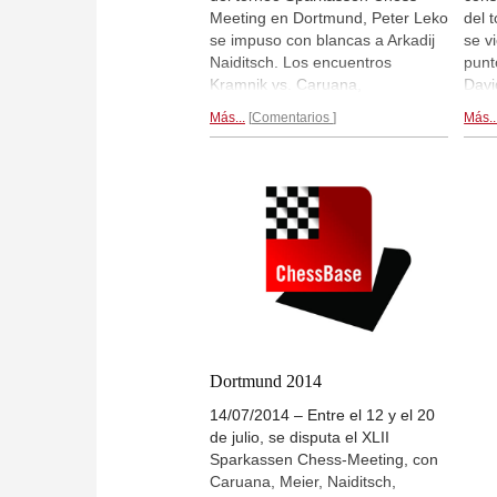
Meeting en Dortmund, Peter Leko
del 
se impuso con blancas a Arkadij
se v
Naiditsch. Los encuentros
punt
Kramnik vs. Caruana,
Davi
Ponomariov vs. Baramidze y
conq
Más...
Comentarios
Más..
Meier vs. Adams concluyeron
Vlad
todos ellos en tablas. Lidera
Rusl
Caruana con 4 puntos, seguido
firm
por Leko con 3.
Tras 5 rondas...
Pete
Lide
tras
Dortmund 2014
14/07/2014 – Entre el 12 y el 20
de julio, se disputa el XLII
Sparkassen Chess-Meeting, con
Caruana, Meier, Naiditsch,