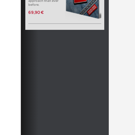
approach than ever
before.
69,90 €