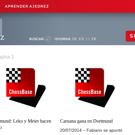
APRENDER AJEDREZ
ez
S
BUSCAR:
IDIOMAS:
DE
EN
ES
FR
gina 1
mund: Leko y Meier hacen
Caruana gana en Dortmund
o
20/07/2014 – Fabiano se apuntó