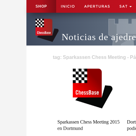
INICIO
APERTURAS
SAT
SHOP
Noticias de ajedr
tag: Sparkassen Chess Meeting - Pá
Sparkassen Chess Meeting 2015
Dort
en Dortmund
podi