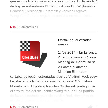
que es una liga a una vuelta, con 7 rondas. En la ronda 4
de hoy se enfrentarán Blübaum - Andreikin, Wojtaszek -
Fedoseev, Nisipeanu - Kramnik y Vachier-Lagrave -
Wang Yue. Pueden seguir las partidas en esta misma
página.
Más...
Comentarios
Dortmund: el cazador
cazado
17/07/2017 – En la ronda
2 del Sparkassen Chess-
Meeting de Dortmund se
vio como el alemán
Matthias Bluebaum
cortaba las recién estrenadas alas de Vladimir Fedoseev.
Le ofrecemos la partida comentada por el GM Elshan
Moradiabadi. El polaco Radolaw Wojtaszek protagonizó
el otro triunfo del día, contra Wang Yue, en una partida
de favores mutuos, pero sin perdón final. Hoy lunes es
día de descanso en la competición.
Más...
Comentarios
1