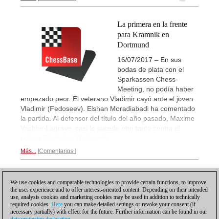
La primera en la frente
para Kramnik en
Dortmund
16/07/2017 – En sus
bodas de plata con el
Sparkassen Chess-
Meeting, no podía haber
empezado peor. El veterano Vladimir cayó ante el joven
Vladimir (Fedoseev). Elshan Moradiabadi ha comentado
la partida. Al defensor del título del año pasado, Maxime
Vachier-Lagrave, casi le sucede otro tanto contra el
polaco Radoslaw Wojtaszek.
Más...
Comentarios
1
We use cookies and comparable technologies to provide certain functions, to improve
the user experience and to offer interest-oriented content. Depending on their intended
use, analysis cookies and marketing cookies may be used in addition to technically
required cookies.
Here
you can make detailed settings or revoke your consent (if
necessary partially) with effect for the future. Further information can be found in our