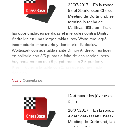
22/07/2017 – En la ronda
5 del Sparkassen Chess-
Meeting de Dortmund, se
terminó la racha de
Matthias Blübaum. Tras
las oportunidades perdidas el miércoles contra Dmitry
Andreikin en unas largas tablas, hoy Wang Yue logró
incomodarlo, maniatarlo y dominarlo. Radoslaw
Wojtaszek con sus tablas ante Dmitry Andreikin es líder
en solitario con 3/5 puntos a falta de dos rondas, pero
hay nada menos que 6 jugadores con 2,5 puntos y
Kramink cierra la tabla con 2, así que no hay nada
decidido.
Más...
Comentarios
Dortmund: los jóvenes se
fajan
20/07/2017 – En la ronda
4 del Sparkassen Chess-
Meeting de Dortmund, las