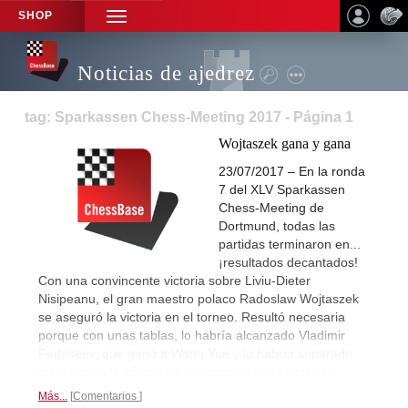
SHOP
TOGGLE
NAVIGATION
Noticias de ajedrez
tag: Sparkassen Chess-Meeting 2017 - Página 1
Wojtaszek gana y gana
23/07/2017 – En la ronda
7 del XLV Sparkassen
Chess-Meeting de
Dortmund, todas las
partidas terminaron en...
¡resultados decantados!
Con una convincente victoria sobre Liviu-Dieter
Nisipeanu, el gran maestro polaco Radoslaw Wojtaszek
se aseguró la victoria en el torneo. Resultó necesaria
porque con unas tablas, lo habría alcanzado Vladimir
Fedoseev, que ganó a Wang Yue y lo habría superado
en el segundo criterio de desempate (más victorias).
Más...
Comentarios