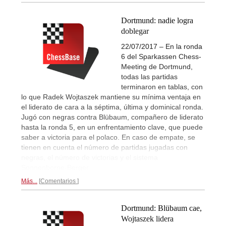
Dortmund: nadie logra
doblegar
22/07/2017 – En la ronda
6 del Sparkassen Chess-
Meeting de Dortmund,
todas las partidas
terminaron en tablas, con
lo que Radek Wojtaszek mantiene su mínima ventaja en
el liderato de cara a la séptima, última y dominical ronda.
Jugó con negras contra Blübaum, compañero de liderato
hasta la ronda 5, en un enfrentamiento clave, que puede
saber a victoria para el polaco. En caso de empate, se
tienen en cuenta el número de partidas jugadas con
negras, el número de victorias y el sistema
Sonnenborne-Berger.
Más...
Comentarios
Dortmund: Blübaum cae,
Wojtaszek lidera