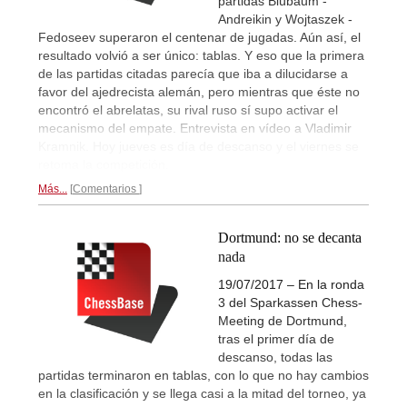
partidas Blübaum -
Andreikin y Wojtaszek -
Fedoseev superaron el centenar de jugadas. Aún así, el
resultado volvió a ser único: tablas. Y eso que la primera
de las partidas citadas parecía que iba a dilucidarse a
favor del ajedrecista alemán, pero mientras que éste no
encontró el abrelatas, su rival ruso sí supo activar el
mecanismo del empate. Entrevista en vídeo a Vladimir
Kramnik. Hoy jueves es día de descanso y el viernes se
retoma la competición.
Más...
Comentarios
Dortmund: no se decanta
nada
19/07/2017 – En la ronda
3 del Sparkassen Chess-
Meeting de Dortmund,
tras el primer día de
descanso, todas las
partidas terminaron en tablas, con lo que no hay cambios
en la clasificación y se llega casi a la mitad del torneo, ya