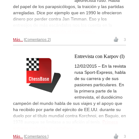
ajedrecista ruso. Habla
del papel de los parapsicólogos, la traición y las partidas
arregladas. Dice por ejemplo que en 1990 le ofrecieron
dinero por perder contra Jan Timman. Eso y los
entresijos de más escándalos nos los cuenta en la
segunda entrega traducida al castellano...
Más...
Comentarios 2
3
Entrevista con Karpov (I)
12/02/2015 – En la revista
rusa Sport-Express, habla
de su carrera y de sus
pasiones particulares. En
la primera parte de la
entrevista, el duodécimo
campeón del mundo habla de sus viajes y el apoyo que
ha recibido por parte del ejército de EE.UU. durante su
duelo por el título mundial contra Korchnoi, en Baguio, en
1978 aunque se limitase a su afición al tenis.
Primera
entrega traducida al castellano...
Más...
Comentarios
3