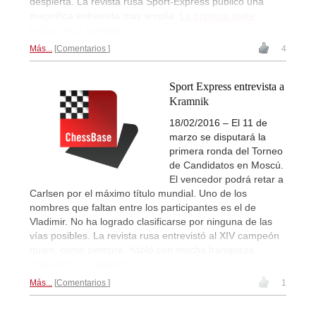
despierta. La revista rusa Sport-Express publicó una
magnífica entrevista muy amplia.
La primera parte,
traducida al castellano...
Más...
Comentarios
4
Sport Express entrevista a
Kramnik
18/02/2016 – El 11 de
marzo se disputará la
primera ronda del Torneo
de Candidatos en Moscú.
El vencedor podrá retar a
Carlsen por el máximo título mundial. Uno de los
nombres que faltan entre los participantes es el de
Vladimir. No ha logrado clasificarse por ninguna de las
vías posibles. La revista rusa entrevistó al XIV campeón
quien, como siempre, habló con mucha franqueza.
Resumen en castellano...
Más...
Comentarios
1