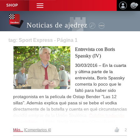
SHOP
TOGGLE
NAVIGATION
Noticias de ajedrez
tag: Sport Express - Página 1
Entrevista con Boris
Spassky (IV)
30/03/2016 – En la cuarta
y última parte de la
entrevista, Boris Spassky
comenta lo poco que le
faltó para haber sido
protagonista en la película de Ostap Bender "Las 12
sillas". Además explica qué pasa si se bebe el vodka
directamente de la botella y cuenta en qué circunstancias
decidió emigrar de la Unión Soviética.
Colofón traducido
al castellano...
| Foto: Nadja Wittmann (ChessBase)
Más...
Comentarios 4
2