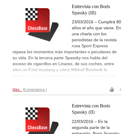
Entrevista con Boris
Spassky (III)
23/03/2016 – Cumplirá 80
años el año que viene. En
una charla con los
periodistas de la revista
rusa Sport Express
repasa los momentos más importantes o peculiares de
su vida. En la tercera parte Spassky nos habla del
exceso de cigarrillos en Linares, de sus coches, entre
ellos un Ford mustang y cómo Mikhail Botvinnik le
amansó a Paul Keres antes del duelo mundial en 1948.
Tercera entrega, traducida al castellano...
Más...
Comentarios
4
Entrevista con Boris
Spassky (II)
22/03/2016 – En la
segunda parte de la
entrevista, Boris Spassky