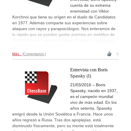
cuenta de su extrema
enemistad con Viktor
Korchnoi que tiene su orígen en el duelo de Candidatos
en 1977. Además comparte sus experiencias sobre
ataques con rayos y parapsicólogos. Nos enteramos de
lo rápido que se pueden gastar premios en metálico de
93.000 dólares hasta en la Unión Soviética.
La segunda
parte, traducida al castellano...
Más...
Comentarios
5
Entrevista con Boris
Spassky (I)
21/03/2016 – Boris
Spassky, nacido en 1937,
es el campeón mundial
vivo de más edad. En los
años setenta, Spassky
emigró desde la Unión Soviética a Francia. Hace unos
años regresó a Rusia. Tras dos apoplejías, está
disminuido físicamente, pero su mente está totalmente