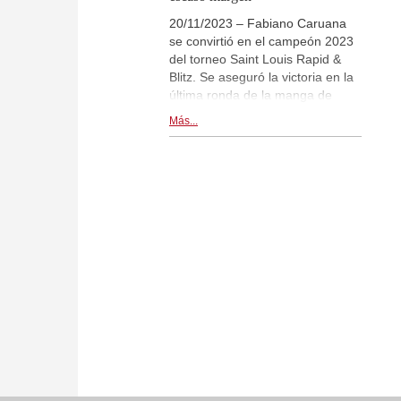
20/11/2023 – Fabiano Caruana
se convirtió en el campeón 2023
del torneo Saint Louis Rapid &
Blitz. Se aseguró la victoria en la
última ronda de la manga de
ajedrez relámpago, al ganar
Más...
contra Maxime Vachier-Lagrave.
Fabiano Caruana sumó 21
puntos de los 36 posibles.
Maxime Vachier-Lagrave quedó
subcampeón con 20,5/36. Ian
Nepomniachtchi y Liem Le Quang
empataron en el tercer puesto
con 20 puntos cada uno. Crónica
final. | Foto: Lennart Ootes
(cortesía del Saint Louis Chess
Club)