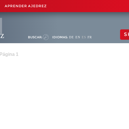
APRENDER AJEDREZ
ez
S
BUSCAR:
IDIOMAS:
DE
EN
ES
FR
 Página 1