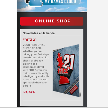
ONLINE SHOP
Novedades en la tienda
FRITZ 21
YOUR PERSONAL
CHESS COACH -
Whether you’re
taking your first steps
into the world of club
chess, or already
playing at a
tournament level:
with FRITZ, you can
train more efficiently,
intelligently and with
a more personalised
approach than ever
before.
69,90 €