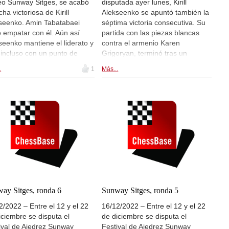
eo Sunway Sitges, se acabó
disputada ayer lunes, Kirill
cha victoriosa de Kirill
Alekseenko se apuntó también la
seenko. Amin Tabatabaei
séptima victoria consecutiva. Su
ó empatar con él. Aún así
partida con las piezas blancas
seenko mantiene el liderato y
contra el armenio Karen
 incluso con un punto de
Grigoryan, terminó tras un
aja frente a los más cercanos
sacrificio de la torre en tan sólo
.
1
Más...
eguidores, un grupo de cinco
32 movimientos. Los dos más
dores. Los principales
cercanos perseguidores son
ritos del torneo según sus
Arvindh y Tabatabaei con 6/7.
raciones Elo, Yu Yangyi y
Hay retransmisiones en
 Niemann forman parte del
live.chessbase.com y dentro de
o de perseguidores. Esta
esta noticia, a partir de las 16:30
e se disputa la ronda 9. Hay
CET.Ronda 8. | Foto: Sunway
ansmisiones en
Sitges 2022
.chessbase.com y dentro de
noticia, a partir de las 16:30
 | En la foto: Susan Polgar
gurando la ronda | Foto:
ay Sitges, ronda 6
Sunway Sitges, ronda 5
ay Sitges 2022
2/2022 – Entre el 12 y el 22
16/12/2022 – Entre el 12 y el 22
iciembre se disputa el
de diciembre se disputa el
ival de Ajedrez Sunway
Festival de Ajedrez Sunway