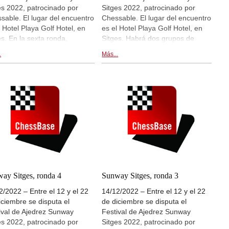
es 2022, patrocinado por
Sitges 2022, patrocinado por
sable. El lugar del encuentro
Chessable. El lugar del encuentro
l Hotel Playa Golf Hotel, en
es el Hotel Playa Golf Hotel, en
es. En la sexta ronda,
Sitges. Habrá dos grupos de
utada el sábado, Kirill
juego, A y B, con muchísimos
.
Más...
seenko derrotó al anterior co-
participantes. Para el grupo A se
r, Karthikeyan Murali, y se
han apuntado más de 300
có en la cima de la posición
jugadores, entre ellos estrellas
 único líder, previamente al
como, por ejemplo, Yu Yangyi,
de descanso (el domingo).
Andrei Esipenko y Vassily
seenko sigue con el
Ivanchuk. El premio para el
ador perfecto de 6/6 puntos.
ganador del torneo son 5.000
ás cercano perseguidor de
euros en metálico. Hay
nto es Karen Grigoryan,
retransmisiones en
n derrotó a Anton
live.chessbase.com y dentro de
henko en la partida del
esta noticia, a partir de las 16:30
do. Esta tarde se disputará
CET. Ronda 5. | En la foto: Vassily
ay Sitges, ronda 4
Sunway Sitges, ronda 3
onda 7. | Foto: Sunway Sitges
Ivanchuk y Anton Korobov en un
2/2022 – Entre el 12 y el 22
14/12/2022 – Entre el 12 y el 22
2
primer plano | Foto: Suway Sitges
iciembre se disputa el
de diciembre se disputa el
Open 2022
ival de Ajedrez Sunway
Festival de Ajedrez Sunway
es 2022, patrocinado por
Sitges 2022, patrocinado por