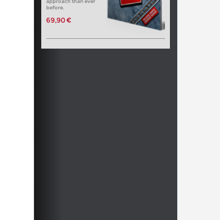
approach than ever
before.
69,90 €