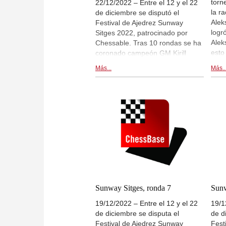
torn
22/12/2022 – Entre el 12 y el 22
la ra
de diciembre se disputó el
Alek
Festival de Ajedrez Sunway
logr
Sitges 2022, patrocinado por
Alek
Chessable. Tras 10 rondas se ha
esto
coronado campeón GM Kirill
vent
Alekseenko. Hans Niemann y
Más...
Más..
pers
Amin Tabatabaei ocuparon los
juga
puestos dos y tres. | En la foto:
favo
Amin Tabatabai, Kirill Alekseenko
valo
y Hans Niemann | Foto: Sunway
Hans
Sitges Chess Festival 2022
grup
tard
retr
live
esta 
CET.
inau
Sunway Sitges, ronda 7
Sunw
Sunw
19/12/2022 – Entre el 12 y el 22
19/1
de diciembre se disputa el
de d
Festival de Ajedrez Sunway
Fest