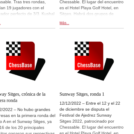
sable. Tras tres rondas,
Chessable. El lugar del encuentro
an 19 jugadores con el
es el Hotel Playa Golf Hotel, en
ador perfecto de 3/3. Kushal
Sitges. Habrá dos grupos de
n jugador indio de 17 años y
juego, A y B, con muchísimos
.
Más...
valoración Elo de 1801
participantes. Para el grupo A se
os está entre los líderes del
han apuntado más de 300
eo y está impersionando a
jugadores, entre ellos estrellas
llos jugadores que son
como, por ejemplo, Yu Yangyi,
o más fuertes que él, al
Andrei Esipenko y Vassily
r entre los 2250 y los 2500
Ivanchuk. El premio para el
os. Los favoritos como, por
ganador del torneo son 5.000
plo, Yu Yangyi, Hans
euros en metálico. Hay
ann y Jorden van Foreest
retransmisiones en
la foto) igualmente forman
live.chessbase.com y dentro de
e del grupo de líderes. Hay
esta noticia, a partir de las 16:30
ansmisiones en
CET. Ronda 3. | Foto: Chessable
ay Sitges, crónica de la
Sunway Sitges, ronda 1
.chessbase.com y dentro de
/ Sunway Sitges 2022
era ronda
12/12/2022 – Entre el 12 y el 22
 noticia. Ronda 4. | Foto:
de diciembre se disputa el
ta Mokal (ChessBase India)
2/2022 – No hubo grandes
Festival de Ajedrez Sunway
resas en la primera ronda del
Sitges 2022, patrocinado por
o A en el Sunway Sitges, ya
Chessable. El lugar del encuentro
16 de los 20 principales
es el Hotel Playa Golf Hotel, en
ritos ganaron sus respectivas