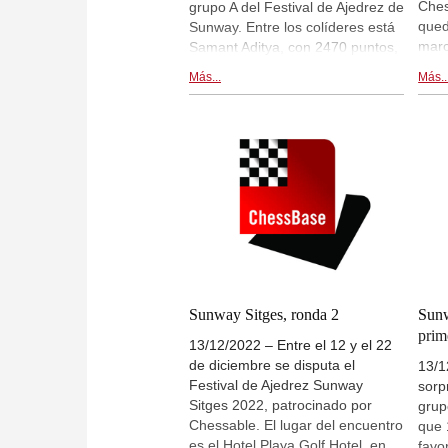
Ches
grupo A del Festival de Ajedrez de
qued
Sunway. Entre los colíderes está
marc
Samant Aditya, con 2470 puntos,
O, u
tras derrotar a Adhiban (2611) en
Más...
Más..
con 
la cuarta ronda. Dos jugadores
punt
de los diez principales favoritos
torn
de la lista inicial igualmente
aque
forman parte del grupo de
much
líderes, Hans Niemann y Kirill
tene
Alekseenko. Crónica de la cuarta
punt
ronda, por Carlos Colodro. | En la
ejem
foto: Stuart Conquest
Niem
inaugurando la cuarta ronda. |
(en 
Foto:
Sunway Chess Open en
part
Twitter
retr
Sunway Sitges, ronda 2
Sunw
live
prim
13/12/2022 – Entre el 12 y el 22
esta
de diciembre se disputa el
Amru
13/1
Festival de Ajedrez Sunway
sorp
Sitges 2022, patrocinado por
grup
Chessable. El lugar del encuentro
que 
es el Hotel Playa Golf Hotel, en
favo