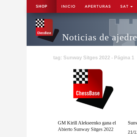
INICIO
APERTURAS
SAT
SHOP
Noticias de ajedr
tag: Sunway Sitges 2022 - Página 1
GM Kirill Alekseenko gana el
Sunw
Abierto Sunway Sitges 2022
21/1