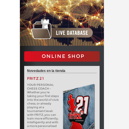
ONLINE SHOP
Novedades en la tienda
FRITZ 21
YOUR PERSONAL
CHESS COACH -
Whether you’re
taking your first steps
into the world of club
chess, or already
playing at a
tournament level:
with FRITZ, you can
train more efficiently,
intelligently and with
a more personalised