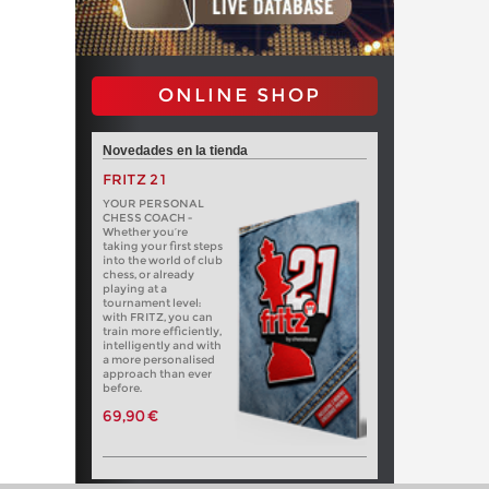
ONLINE SHOP
Novedades en la tienda
FRITZ 21
YOUR PERSONAL
CHESS COACH -
Whether you’re
taking your first steps
into the world of club
chess, or already
playing at a
tournament level:
with FRITZ, you can
train more efficiently,
intelligently and with
a more personalised
approach than ever
before.
69,90 €