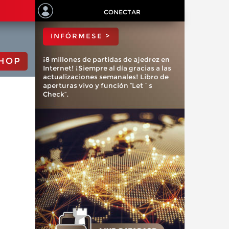
ChessBase?
CONECTAR
INFÓRMESE >
¡8 millones de partidas de ajedrez en
HOP
Internet! ¡Siempre al día gracias a las
actualizaciones semanales! Libro de
aperturas vivo y función “Let´s
Check”.