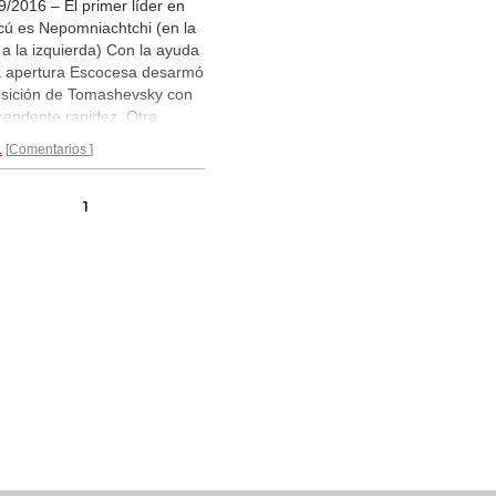
9/2016 – El primer líder en
ú es Nepomniachtchi (en la
, a la izquierda) Con la ayuda
a apertura Escocesa desarmó
osición de Tomashevsky con
rendente rapidez. Otra
ida pintoja fue la que
.
Comentarios
tearon Svidler y Kramnik. Al
 se firmaron las paces, al
l que en las restantes. Al
1
enzo de la ronda los
dores guardaron un minuto
ilencio para honrar la
ria del fallecido entrenador
 Dvoretzky.
Crónica...