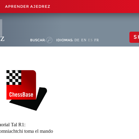
APRENDER AJEDREZ
ez
S
BUSCAR:
IDIOMAS:
DE
EN
ES
FR
rial Tal R1:
mniachtchi toma el mando