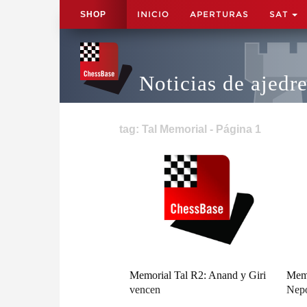
INICIO
APERTURAS
SAT
SHOP
Noticias de ajedr
tag: Tal Memorial - Página 1
Memorial Tal R2: Anand y Giri
Memo
vencen
Nepo