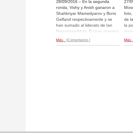
28/09/2016 – En la segunda
27/0
ronda, Vishy y Anish ganaron a
Mosc
Shahkriyar Mamedyarov y Boris
foto
Gelfand respectivamente y se
de l
han sumado al liderato de Ian
la p
Nepomniachtchi. El gran maestro
sorp
ruso firmó tablas con su
part
Más...
Comentarios
Más..
compatriota Peter Svidler. Los
plan
demás encuentros igualmente
final
concluyeron en tablas. Hay
igua
retransmisiones en directo de las
comi
partidas todos los días en
juga
Playchess.com
a partir de las
de s
14:00 CEST, pero hoy es día de
memo
descanso.
Crónica...
Mark