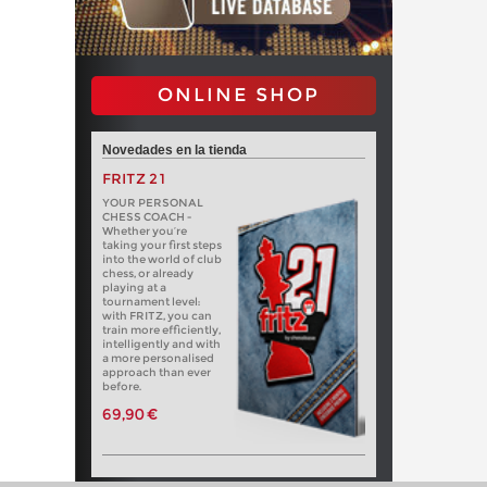
ONLINE SHOP
Novedades en la tienda
FRITZ 21
YOUR PERSONAL
CHESS COACH -
Whether you’re
taking your first steps
into the world of club
chess, or already
playing at a
tournament level:
with FRITZ, you can
train more efficiently,
intelligently and with
a more personalised
approach than ever
before.
69,90 €