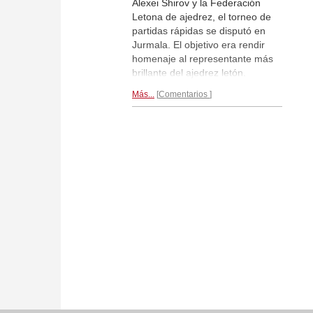
Alexei Shirov y la Federación
Letona de ajedrez, el torneo de
partidas rápidas se disputó en
Jurmala. El objetivo era rendir
homenaje al representante más
brillante del ajedrez letón.
Acudieron jugadores de todo el
Más...
Comentarios
mundo, pero la sorpresa mayor la
dio el veterano Evgeny
Sveshnikov, que terminó 6º.