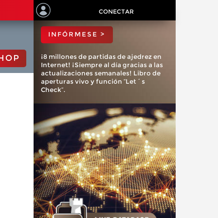
ChessBase?
CONECTAR
INFÓRMESE >
¡8 millones de partidas de ajedrez en
HOP
Internet! ¡Siempre al día gracias a las
actualizaciones semanales! Libro de
aperturas vivo y función “Let´s
Check”.